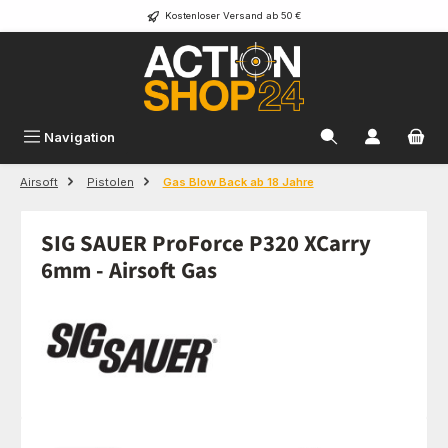
Kostenloser Versand ab 50 €
Zum Hauptinhalt springen
Navigation
Airsoft
Pistolen
Gas Blow Back ab 18 Jahre
SIG SAUER ProForce P320 XCarry
6mm - Airsoft Gas
Bildergalerie überspringen