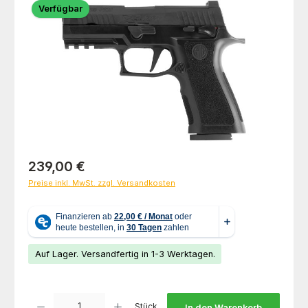
Verfügbar
Regulärer Preis:
239,00 €
Preise inkl. MwSt. zzgl. Versandkosten
Auf Lager. Versandfertig in 1-3 Werktagen.
Produkt Anzahl: Gib den gewünschten Wert ein oder benutze die Schaltfl
Stück
In den Warenkorb