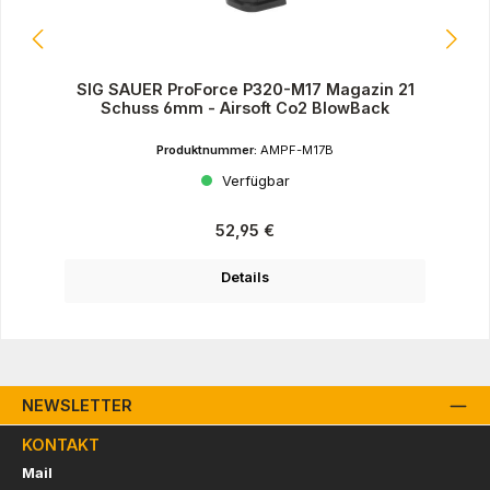
SIG SAUER ProForce P320-M17 Magazin 21
Schuss 6mm - Airsoft Co2 BlowBack
Produktnummer:
AMPF-M17B
Verfügbar
Regulärer Preis:
52,95 €
Details
NEWSLETTER
KONTAKT
Mail