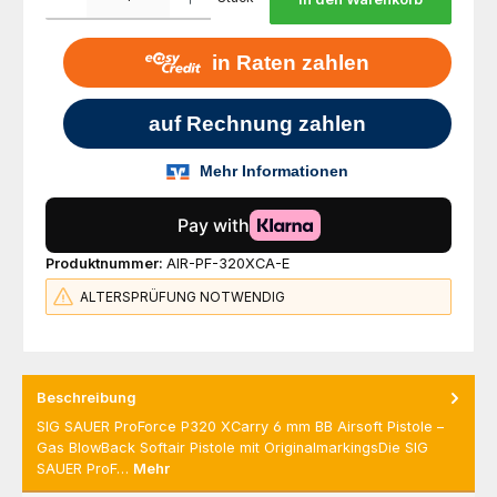
Produktnummer:
AIR-PF-320XCA-E
ALTERSPRÜFUNG NOTWENDIG
Beschreibung
SIG SAUER ProForce P320 XCarry 6 mm BB Airsoft Pistole –
Gas BlowBack Softair Pistole mit OriginalmarkingsDie SIG
SAUER ProF…
Mehr