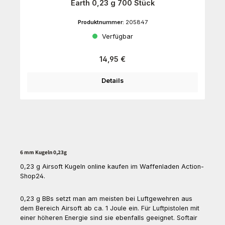
Earth 0,23 g 700 Stück
Produktnummer:
205847
Verfügbar
Regulärer Preis:
14,95 €
Details
6 mm Kugeln 0,23g
0,23 g Airsoft Kugeln online kaufen im Waffenladen Action-
Shop24.
0,23 g BBs setzt man am meisten bei Luftgewehren aus
dem Bereich Airsoft ab ca. 1 Joule ein. Für Luftpistolen mit
einer höheren Energie sind sie ebenfalls geeignet. Softair