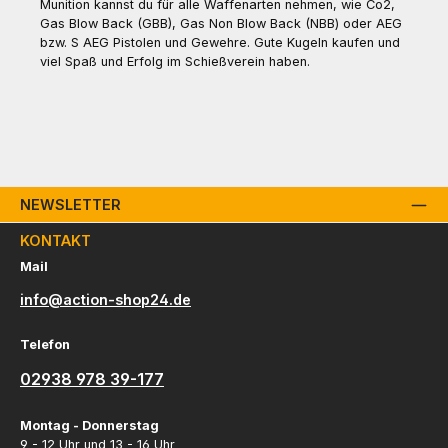
Munition kannst du für alle Waffenarten nehmen, wie Co2,
Gas Blow Back (GBB), Gas Non Blow Back (NBB) oder AEG
bzw. S AEG Pistolen und Gewehre. Gute Kugeln kaufen und
viel Spaß und Erfolg im Schießverein haben.
NEWSLETTER
KONTAKT
Mail
info@action-shop24.de
Telefon
02938 978 39-177
Montag - Donnerstag
9 - 12 Uhr und 13 - 16 Uhr