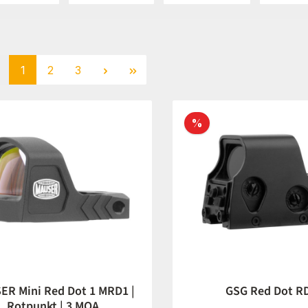
Seite
Seite
Seite
1
2
3
Rabatt
%
 Mini Red Dot 1 MRD1 |
GSG Red Dot R
Rotpunkt | 3 MOA