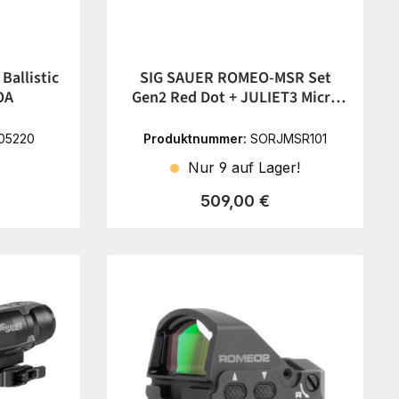
Ballistic
SIG SAUER ROMEO-MSR Set
OA
Gen2 Red Dot + JULIET3 Micro
Magnifier
05220
Produktnummer:
SORJMSR101
Nur 9 auf Lager!
reis:
Regulärer Preis:
509,00 €