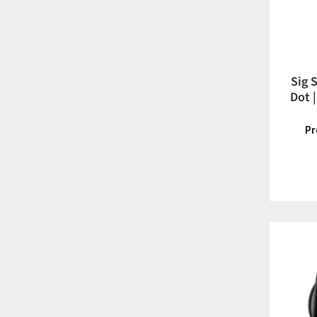
Sig 
Dot |
P