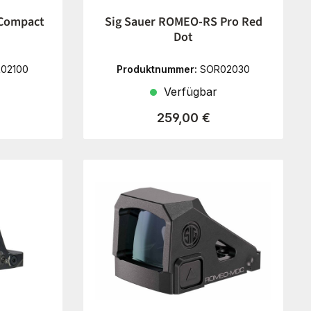
 Compact
Sig Sauer ROMEO-RS Pro Red
Dot
02100
Produktnummer:
SOR02030
Verfügbar
reis:
Regulärer Preis:
259,00 €