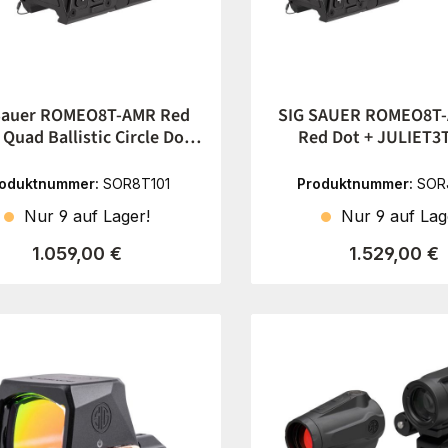
Sauer ROMEO8T-AMR Red
SIG SAUER ROMEO8T-
 Quad Ballistic Circle Dot
Red Dot + JULIET3
2.0
Magnifier
roduktnummer:
SOR8T101
Produktnummer:
SOR
Nur 9 auf Lager!
Nur 9 auf Lag
Regulärer Preis:
Regulärer Pr
1.059,00 €
1.529,00 €