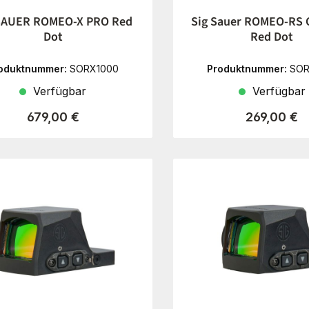
SAUER ROMEO-X PRO Red
Sig Sauer ROMEO-RS
Dot
Red Dot
oduktnummer:
SORX1000
Produktnummer:
SOR
Verfügbar
Verfügbar
Regulärer Preis:
Regulärer P
679,00 €
269,00 €