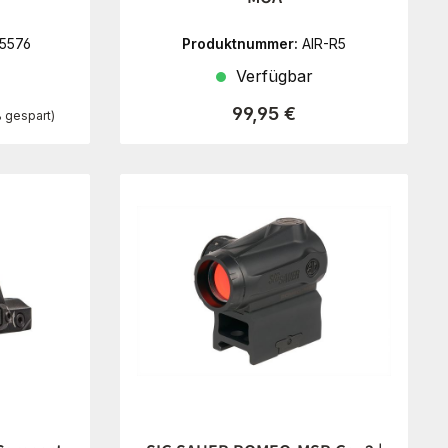
5576
Produktnummer:
AIR-R5
Verfügbar
:
Regulärer Preis:
99,95 €
 gespart)