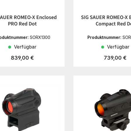
SAUER ROMEO-X Enclosed
SIG SAUER ROMEO-X 
PRO Red Dot
Compact Red D
oduktnummer:
SORX1300
Produktnummer:
SOR
Verfügbar
Verfügbar
Regulärer Preis:
Regulärer P
839,00 €
739,00 €