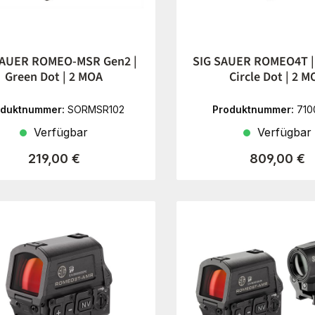
SAUER ROMEO-MSR Gen2 |
SIG SAUER ROMEO4T | 
Green Dot | 2 MOA
Circle Dot | 2 M
oduktnummer:
SORMSR102
Produktnummer:
710
Verfügbar
Verfügbar
Regulärer Preis:
Regulärer P
219,00 €
809,00 €