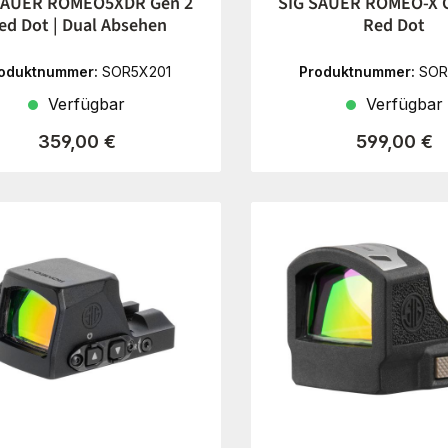
SAUER ROMEO5XDR Gen 2
SIG SAUER ROMEO-X 
ed Dot | Dual Absehen
Red Dot
oduktnummer:
SOR5X201
Produktnummer:
SOR
Verfügbar
Verfügbar
Regulärer Preis:
Regulärer P
359,00 €
599,00 €