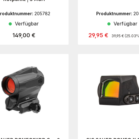
roduktnummer:
205782
Produktnummer:
20
Verfügbar
Verfügbar
Regulärer Preis
Regulärer Preis:
Verkaufspreis:
149,00 €
29,95 €
39,95 €
(25.03%