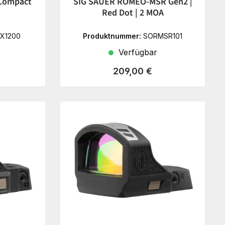
Compact
SIG SAUER ROMEO-MSR Gen2 |
Red Dot | 2 MOA
X1200
Produktnummer:
SORMSR101
Verfügbar
reis:
Regulärer Preis:
209,00 €