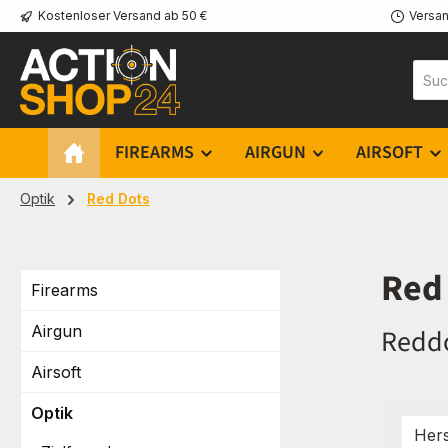
Kostenloser Versand ab 50 €
Versan
m Hauptinhalt springen
Zur Suche springen
Zur Hauptnavigation springen
FIREARMS
AIRGUN
AIRSOFT
Optik
Red Dots
Red 
Firearms
Airgun
Reddo
Airsoft
Optik
Hers