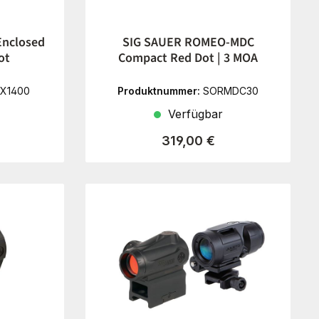
Enclosed
SIG SAUER ROMEO-MDC
ot
Compact Red Dot | 3 MOA
X1400
Produktnummer:
SORMDC30
Verfügbar
reis:
Regulärer Preis:
319,00 €