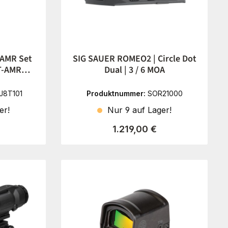
AMR Set
SIG SAUER ROMEO2 | Circle Dot
T-AMR
Dual | 3 / 6 MOA
J8T101
Produktnummer:
SOR21000
er!
Nur 9 auf Lager!
eis:
Regulärer Preis:
1.219,00 €