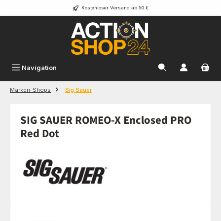
Kostenloser Versand ab 50 €
Zum Hauptinhalt springen
Navigation
Marken-Shops
Sig Sauer
SIG SAUER ROMEO-X Enclosed PRO
Red Dot
Bildergalerie überspringen