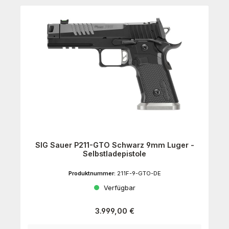
SIG Sauer P211-GTO Schwarz 9mm Luger -
Selbstladepistole
Produktnummer:
211F-9-GTO-DE
Verfügbar
Regulärer Preis:
3.999,00 €