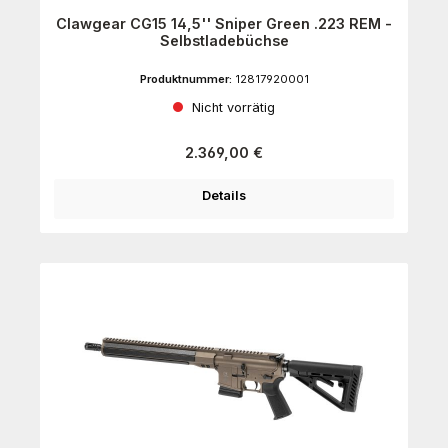
Clawgear CG15 14,5'' Sniper Green .223 REM -
Selbstladebüchse
Produktnummer:
12817920001
Nicht vorrätig
Regulärer Preis:
2.369,00 €
Details