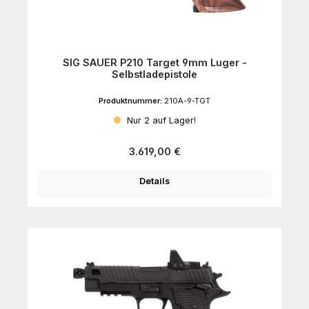
SIG SAUER P210 Target 9mm Luger -
Selbstladepistole
Produktnummer:
210A-9-TGT
Nur 2 auf Lager!
Regulärer Preis:
3.619,00 €
Details