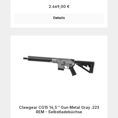
Regulärer Preis:
2.469,00 €
Details
Clawgear CG15 14,5'' Gun Metal Gray .223
REM - Selbstladebüchse