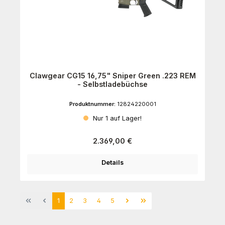
Clawgear CG15 16,75" Sniper Green .223 REM
- Selbstladebüchse
Produktnummer:
12824220001
Nur 1 auf Lager!
Regulärer Preis:
2.369,00 €
Details
Seite
Seite
Seite
Seite
Seite
1
2
3
4
5