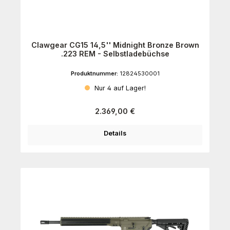
Clawgear CG15 14,5'' Midnight Bronze Brown
.223 REM - Selbstladebüchse
Produktnummer:
12824530001
Nur 4 auf Lager!
Regulärer Preis:
2.369,00 €
Details