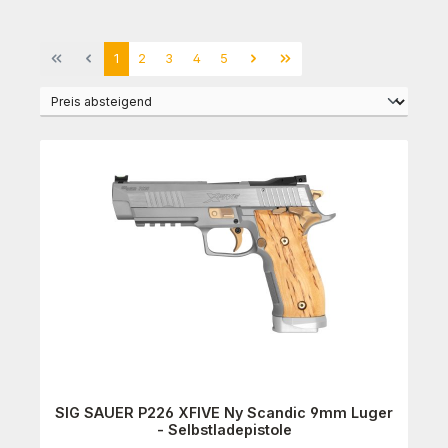
Seite
Seite
Seite
Seite
Seite
1
2
3
4
5
SIG SAUER P226 XFIVE Ny Scandic 9mm Luger
- Selbstladepistole