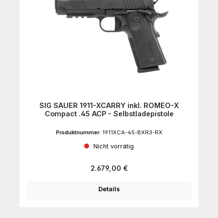
SIG SAUER 1911-XCARRY inkl. ROMEO-X
Compact .45 ACP - Selbstladepistole
Produktnummer:
1911XCA-45-BXR3-RX
Nicht vorrätig
Regulärer Preis:
2.679,00 €
Details