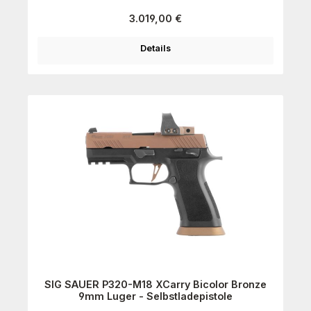
Regulärer Preis:
3.019,00 €
Details
SIG SAUER P320-M18 XCarry Bicolor Bronze
9mm Luger - Selbstladepistole