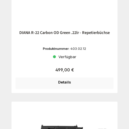
DIANA R-22 Carbon OD Green .22lr - Repetierbüchse
Produktnummer:
403.02.12
Verfügbar
Regulärer Preis:
499,00 €
Details