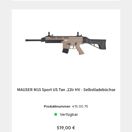
MAUSER M15 Sport US Tan .22lr HV - Selbstladebüchse
Produktnummer:
415.00.75
Verfügbar
Regulärer Preis:
519,00 €