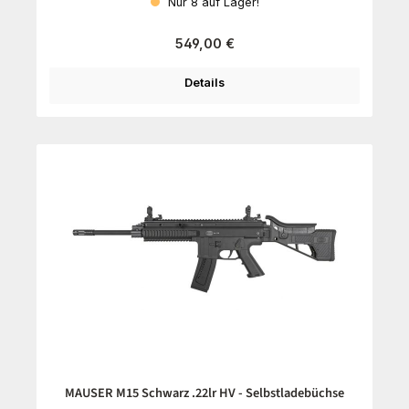
Nur 8 auf Lager!
Regulärer Preis:
549,00 €
Details
MAUSER M15 Schwarz .22lr HV - Selbstladebüchse