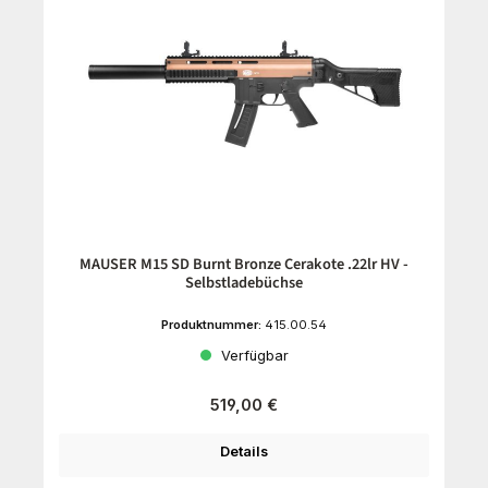
MAUSER M15 SD Burnt Bronze Cerakote .22lr HV -
Selbstladebüchse
Produktnummer:
415.00.54
Verfügbar
Regulärer Preis:
519,00 €
Details