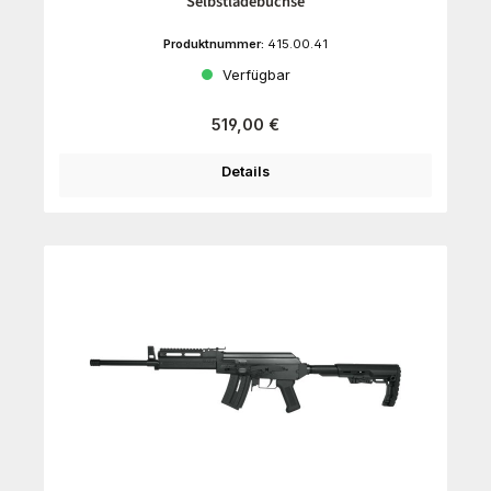
Selbstladebüchse
Produktnummer:
415.00.41
Verfügbar
Regulärer Preis:
519,00 €
Details