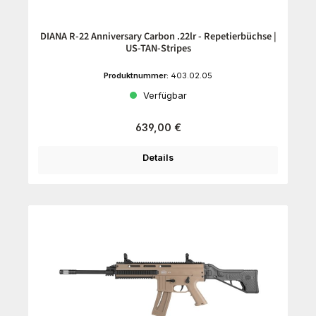
DIANA R-22 Anniversary Carbon .22lr - Repetierbüchse |
US-TAN-Stripes
Produktnummer:
403.02.05
Verfügbar
Regulärer Preis:
639,00 €
Details