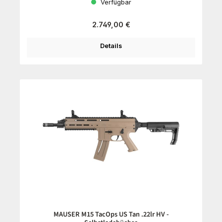
Verfügbar
Regulärer Preis:
2.749,00 €
Details
MAUSER M15 TacOps US Tan .22lr HV -