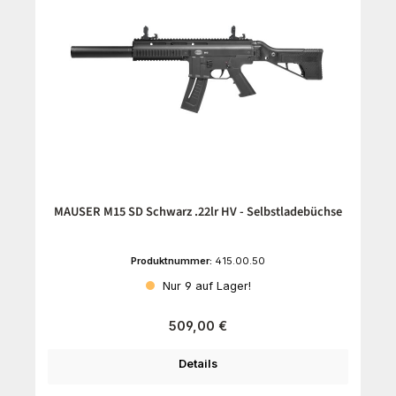
MAUSER M15 SD Schwarz .22lr HV - Selbstladebüchse
Produktnummer:
415.00.50
Nur 9 auf Lager!
Regulärer Preis:
509,00 €
Details