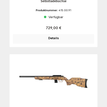
Selbstladebüchse
Produktnummer:
415.00.91
Verfügbar
Regulärer Preis:
729,00 €
Details