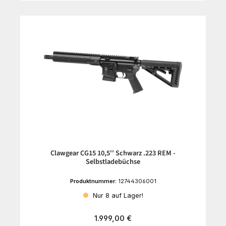
Clawgear CG15 10,5'' Schwarz .223 REM -
Selbstladebüchse
Produktnummer:
12744306001
Nur 8 auf Lager!
Regulärer Preis:
1.999,00 €