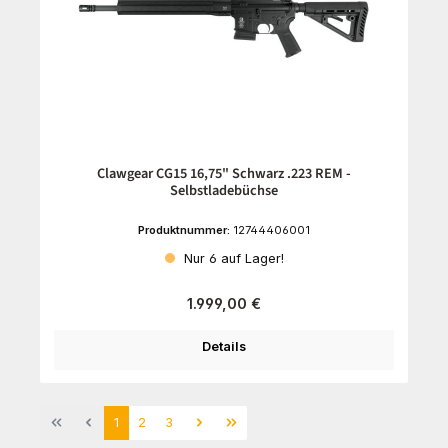
Clawgear CG15 16,75" Schwarz .223 REM -
Selbstladebüchse
Produktnummer:
12744406001
Nur 6 auf Lager!
Regulärer Preis:
1.999,00 €
Details
Seite
Seite
Seite
1
2
3