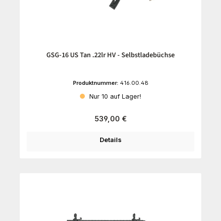
GSG-16 US Tan .22lr HV - Selbstladebüchse
Produktnummer:
416.00.48
Nur 10 auf Lager!
Regulärer Preis:
539,00 €
Details