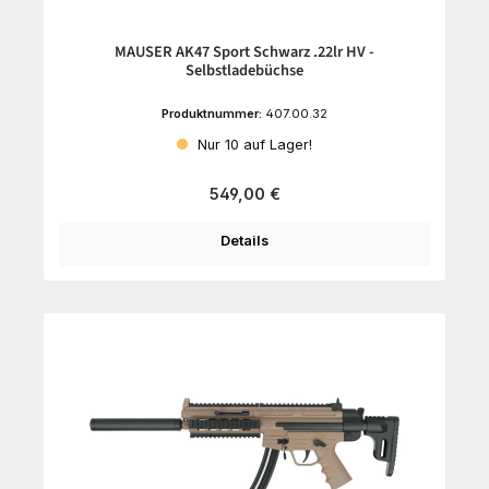
MAUSER AK47 Sport Schwarz .22lr HV -
Selbstladebüchse
Produktnummer:
407.00.32
Nur 10 auf Lager!
Regulärer Preis:
549,00 €
Details