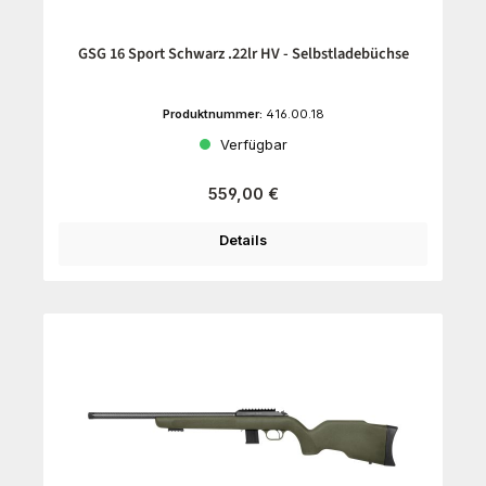
GSG 16 Sport Schwarz .22lr HV - Selbstladebüchse
Produktnummer:
416.00.18
Verfügbar
Regulärer Preis:
559,00 €
Details