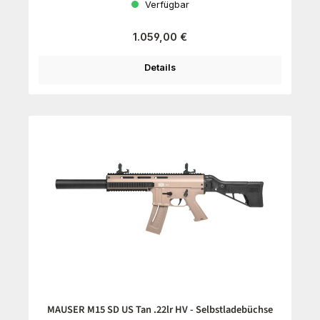
Verfügbar
Regulärer Preis:
1.059,00 €
Details
MAUSER M15 SD US Tan .22lr HV - Selbstladebüchse