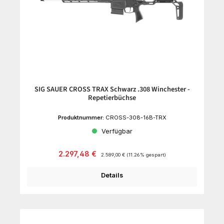
SIG SAUER CROSS TRAX Schwarz .308 Winchester -
Repetierbüchse
Produktnummer:
CROSS-308-16B-TRX
Verfügbar
Verkaufspreis:
Regulärer Preis:
2.297,48 €
2.589,00 €
(11.26% gespart)
Details