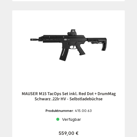
MAUSER M15 TacOps Set inkl. Red Dot + DrumMag
Schwarz .22lr HV - Selbstladebüchse
Produktnummer:
415.00.63
Verfügbar
Regulärer Preis:
559,00 €