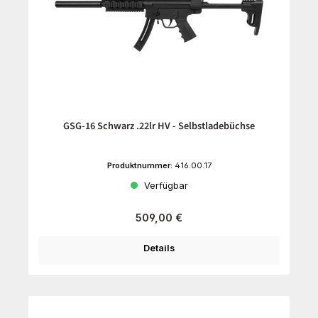
GSG-16 Schwarz .22lr HV - Selbstladebüchse
Produktnummer:
416.00.17
Verfügbar
Regulärer Preis:
509,00 €
Details