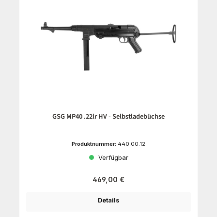
GSG MP40 .22lr HV - Selbstladebüchse
Produktnummer:
440.00.12
Verfügbar
Regulärer Preis:
469,00 €
Details