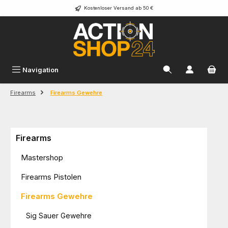
Kostenloser Versand ab 50 €
Zum Hauptinhalt springen
Navigation
Firearms
Firearms Gewehre
Firearms
Mastershop
Firearms Pistolen
Firearms Gewehre
Sig Sauer Gewehre