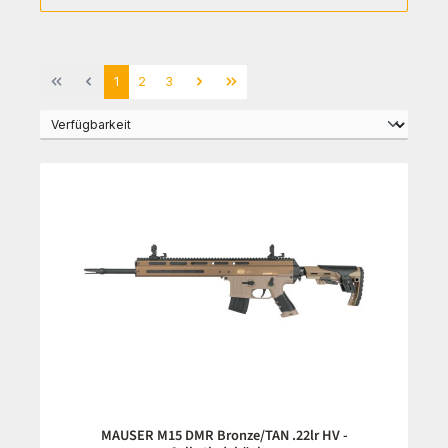
Seite
Seite
Seite
1
2
3
MAUSER M15 DMR Bronze/TAN .22lr HV -