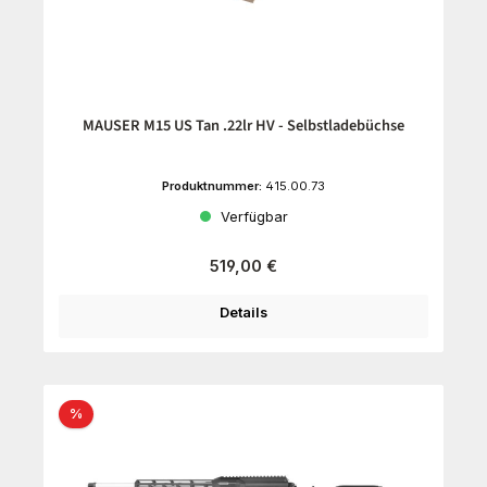
MAUSER M15 US Tan .22lr HV - Selbstladebüchse
Produktnummer:
415.00.73
Verfügbar
Regulärer Preis:
519,00 €
Details
Rabatt
%