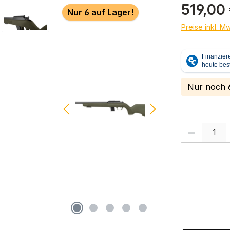
Regulärer Pr
519,00
Nur 6 auf Lager!
Preise inkl. M
Nur noch 6
Produkt Anzah