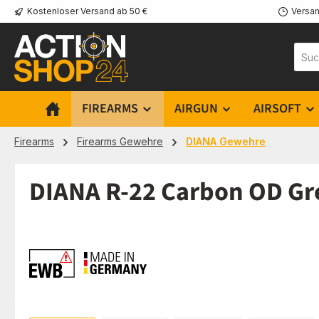
Kostenloser Versand ab 50 €
Versan
m Hauptinhalt springen
Zur Suche springen
Zur Hauptnavigation springen
FIREARMS
AIRGUN
AIRSOFT
Firearms
Firearms Gewehre
DIANA Gewehre
DIANA R-22 Carbon OD Gr