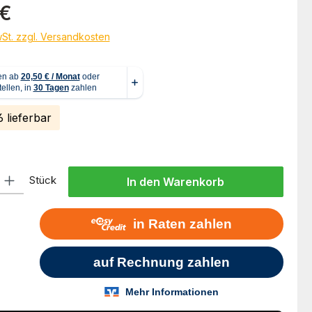
eis:
 €
wSt. zzgl. Versandkosten
 lieferbar
l: Gib den gewünschten Wert ein oder benutze die Schaltflächen um
Stück
In den Warenkorb