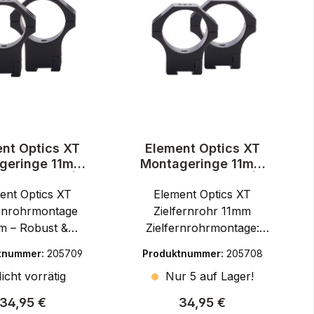
nt Optics XT
Element Optics XT
geringe 11mm
Montageringe 11mm
menschiene |
Prismenschiene |
ent Optics XT
mm | hoch
30mm | medium
Element Optics XT
ernrohrmontage
Zielfernrohr 11mm
m – Robust &
Zielfernrohrmontage:
lement Optics ist
Stabil & SolideDie Marke
tnummer:
205709
Produktnummer:
205708
steller, der sich
Element Optics vereint
icht vorrätig
Nur 5 auf Lager!
 hochwertige
modernste Technik mit
fernrohre und
Praxiserfahrung aus dem
Regulärer Preis:
Regulärer Preis:
34,95 €
34,95 €
gesysteme für
Schießsport und bietet