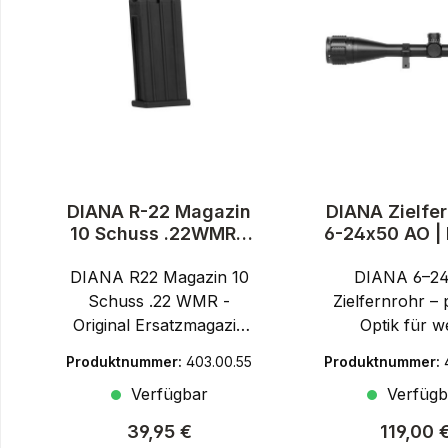
DIANA R-22 Magazin
DIANA Zielfer
10 Schuss .22WMR -
6-24x50 AO |
Firearms
DIANA R22 Magazin 10
DIANA 6–2
Schuss .22 WMR -
Zielfernrohr – 
Original Ersatzmagazin
Optik für w
für DIANA R22DIANA ist
DistanzenDas D
Produktnummer:
403.00.55
Produktnummer:
ein renommierter
24x50 Zielfer
Verfügbar
Verfügb
Hersteller von
überzeugt durc
Präzisionskleinkaliberwaf
hohe Vergrößeru
Regulärer Preis:
Reguläre
39,95 €
119,00 
fen und Zubehör. Die
exzellente Bildq