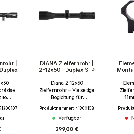
nrohr |
DIANA Zielfernrohr |
Eleme
 Duplex
2-12x50 | Duplex SFP
Monta
Pris
4x50
Diana 2-12x50
Elem
30
präzise
Zielfernrohr – Vielseitige
Zielf
eite
Begleitung für
11m
IANA 6–
SchießanwendungenDas
PräziseE
41300107
Produktnummer:
41300108
Produk
nrohr
Diana 2-12x50
ein Her
ar
Verfügbar
N
h seine
Zielfernrohr ist der ideale
auf
ng, eine
Belgleiter bei
Ziel
r Preis:
Regulärer Preis:
€
299,00 €
ualität
unterschiedlichen
Monta