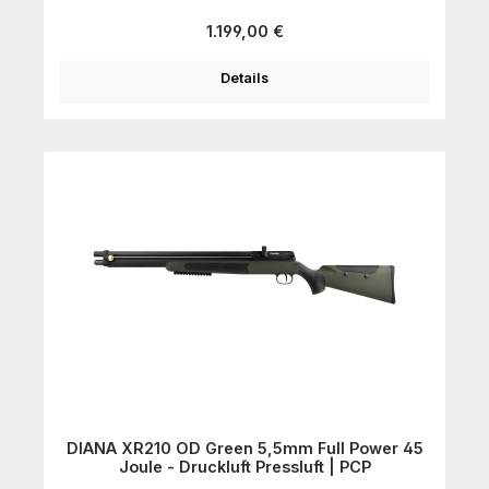
Regulärer Preis:
1.199,00 €
Details
DIANA XR210 OD Green 5,5mm Full Power 45
Joule - Druckluft Pressluft | PCP