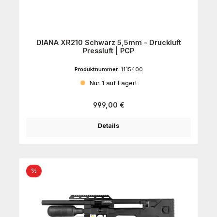
DIANA XR210 Schwarz 5,5mm - Druckluft
Pressluft | PCP
Produktnummer:
1115400
Nur 1 auf Lager!
Regulärer Preis:
999,00 €
Details
Rabatt
%