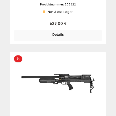
Produktnummer:
205622
Nur 3 auf Lager!
Regulärer Preis:
629,00 €
Details
Rabatt
%