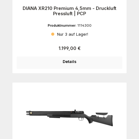
DIANA XR210 Premium 4,5mm - Druckluft
Pressluft | PCP
Produktnummer:
1114300
Nur 3 auf Lager!
Regulärer Preis:
1.199,00 €
Details