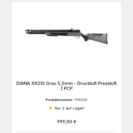
DIANA XR210 Grau 5,5mm - Druckluft Pressluft
| PCP
Produktnummer:
1115500
Nur 2 auf Lager!
Regulärer Preis:
999,00 €