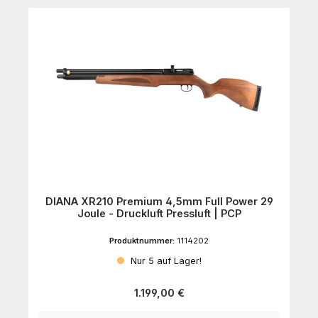
DIANA XR210 Premium 4,5mm Full Power 29
Joule - Druckluft Pressluft | PCP
Produktnummer:
1114202
Nur 5 auf Lager!
Regulärer Preis:
1.199,00 €