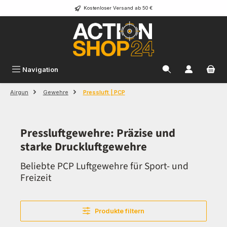
Kostenloser Versand ab 50 €
Zum Hauptinhalt springen
Navigation
Airgun
Gewehre
Pressluft | PCP
Pressluftgewehre: Präzise und
starke Druckluftgewehre
Beliebte PCP Luftgewehre für Sport- und
Freizeit
Produkte filtern