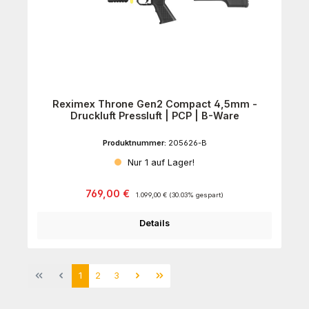
Reximex Throne Gen2 Compact 4,5mm -
Druckluft Pressluft | PCP | B-Ware
Produktnummer:
205626-B
Nur 1 auf Lager!
Verkaufspreis:
Regulärer Preis:
769,00 €
1.099,00 €
(30.03% gespart)
Details
Seite
Seite
Seite
1
2
3