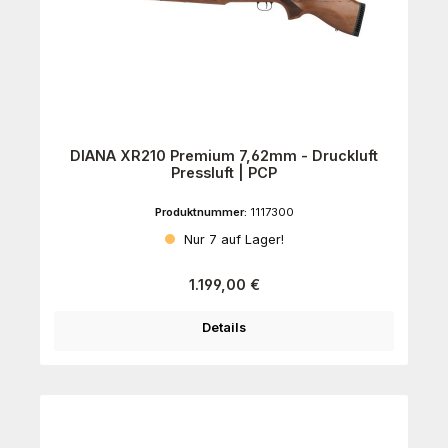
DIANA XR210 Premium 7,62mm - Druckluft
Pressluft | PCP
Produktnummer:
1117300
Nur 7 auf Lager!
Regulärer Preis:
1.199,00 €
Details