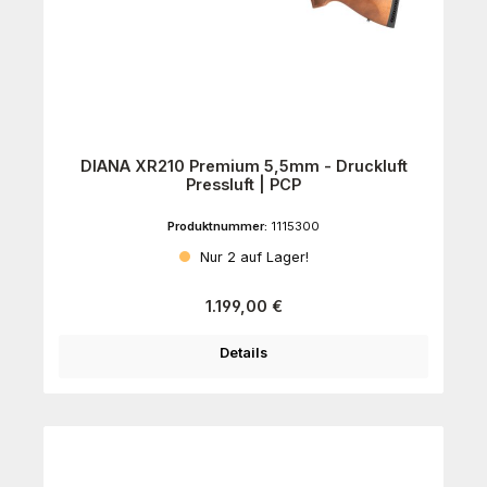
DIANA XR210 Premium 5,5mm - Druckluft
Pressluft | PCP
Produktnummer:
1115300
Nur 2 auf Lager!
Regulärer Preis:
1.199,00 €
Details