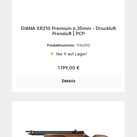
DIANA XR210 Premium 6,35mm - Druckluft
Pressluft | PCP
Produktnummer:
1116200
Nur 9 auf Lager!
Regulärer Preis:
1.199,00 €
Details