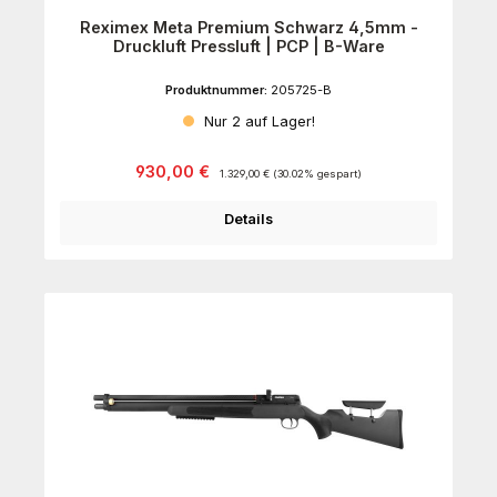
Reximex Meta Premium Schwarz 4,5mm -
Druckluft Pressluft | PCP | B-Ware
Produktnummer:
205725-B
Nur 2 auf Lager!
Verkaufspreis:
Regulärer Preis:
930,00 €
1.329,00 €
(30.02% gespart)
Details