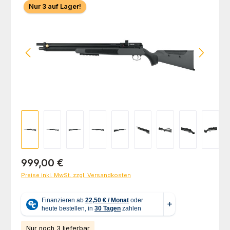
Nur 3 auf Lager!
Regulärer Preis:
999,00 €
Preise inkl. MwSt. zzgl. Versandkosten
Nur noch 3 lieferbar