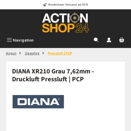
Kostenloser Versand ab 50 €
Zum Hauptinhalt springen
Navigation
Airgun
Gewehre
Pressluft | PCP
DIANA XR210 Grau 7,62mm -
Druckluft Pressluft | PCP
Bildergalerie überspringen