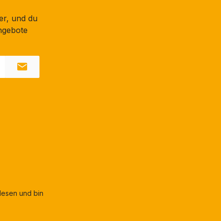
er, und du
ngebote
esen und bin