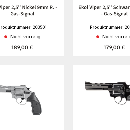
Viper 2,5'' Nickel 9mm R. -
Ekol Viper 2,5'' Schwa
Gas-Signal
- Gas-Signal
Produktnummer:
203501
Produktnummer:
20
Nicht vorrätig
Nicht vorrät
Regulärer Preis:
Regulärer P
189,00 €
179,00 €