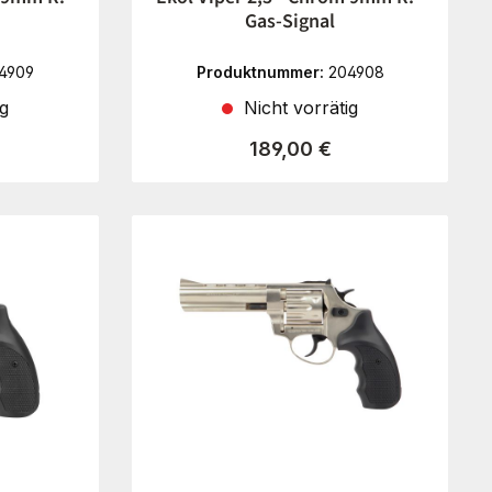
Gas-Signal
4909
Produktnummer:
204908
ig
Nicht vorrätig
reis:
Regulärer Preis:
189,00 €