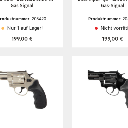
Gas Signal
Gas-Signal
roduktnummer:
205420
Produktnummer:
20
Nur 1 auf Lager!
Nicht vorrät
Regulärer Preis:
Regulärer P
199,00 €
199,00 €