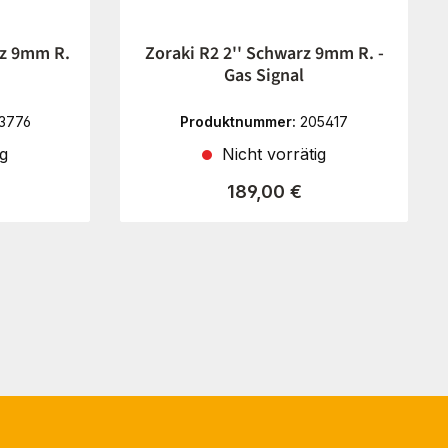
rz 9mm R.
Zoraki R2 2'' Schwarz 9mm R. -
Gas Signal
3776
Produktnummer:
205417
ig
Nicht vorrätig
reis:
Regulärer Preis:
189,00 €