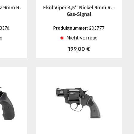
rz 9mm R.
Ekol Viper 4,5'' Nickel 9mm R. -
Gas-Signal
3376
Produktnummer:
203777
ig
Nicht vorrätig
reis:
Regulärer Preis:
199,00 €