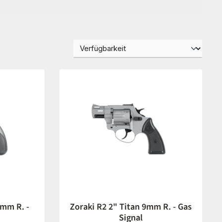
9mm R. -
Zoraki R2 2" Titan 9mm R. - Gas
Signal