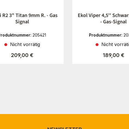
i R2 3" Titan 9mm R. - Gas
Ekol Viper 4,5'' Schwa
Signal
- Gas-Signal
Produktnummer:
205421
Produktnummer:
20
Nicht vorrätig
Nicht vorrät
Regulärer Preis:
Regulärer P
209,00 €
189,00 €