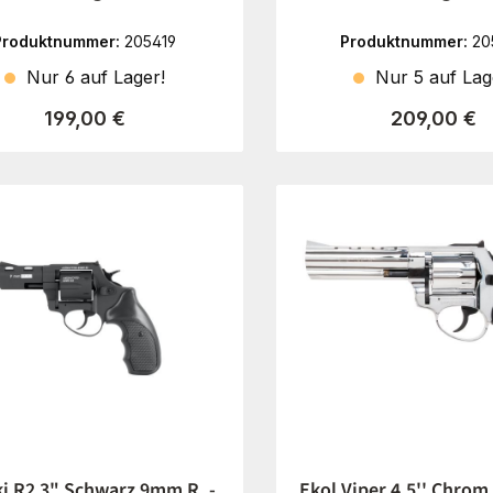
Produktnummer:
205419
Produktnummer:
20
Nur 6 auf Lager!
Nur 5 auf Lag
Regulärer Preis:
Regulärer P
199,00 €
209,00 €
i R2 3" Schwarz 9mm R. -
Ekol Viper 4,5'' Chrom