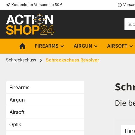
Kostenloser Versand ab 50 €
Versan
m Hauptinhalt springen
Zur Suche springen
Zur Hauptnavigation springen
FIREARMS
AIRGUN
AIRSOFT
Schreckschuss
Schreckschuss Revolver
Sch
Firearms
Airgun
Die b
Airsoft
Optik
Hers