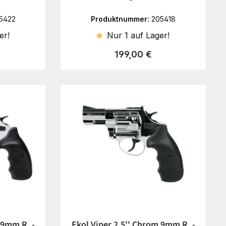
5422
Produktnummer:
205418
er!
Nur 1 auf Lager!
reis:
Regulärer Preis:
199,00 €
 9mm R. -
Ekol Viper 2,5'' Chrom 9mm R. -