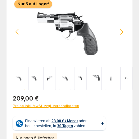
Nur 5 auf Lager!
Regulärer Preis:
209,00 €
Preise inkl. MwSt. zzgl. Versandkosten
Nur noch 5 lieferbar