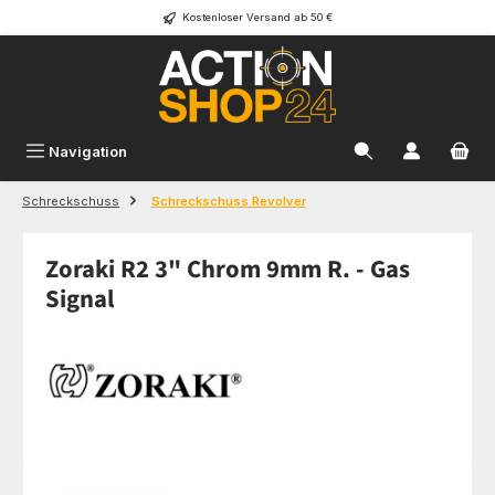
Kostenloser Versand ab 50 €
Zum Hauptinhalt springen
Navigation
Schreckschuss
Schreckschuss Revolver
Zoraki R2 3" Chrom 9mm R. - Gas
Signal
Bildergalerie überspringen