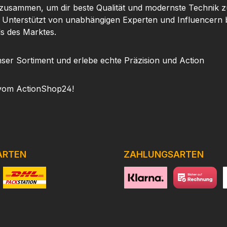
 zusammen, um dir beste Qualität und modernste Technik z
. Unterstützt von unabhängigen Experten und Influencern b
ls des Marktes.
ser Sortiment und erlebe echte Präzision und Action
vom ActionShop24!
ARTEN
ZAHLUNGSARTEN
niertes Bild 1
Benutzerdefiniertes Bild 2
https://www.klarna.com/de
Benutzerdefini
h