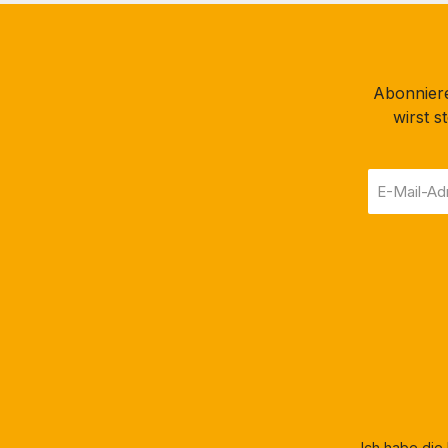
Abonniere
wirst 
E-
Mail-
Adresse
*
Ich habe die