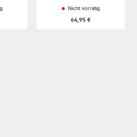
ig
Nicht vorrätig
Preis:
Regulärer Preis:
64,95 €