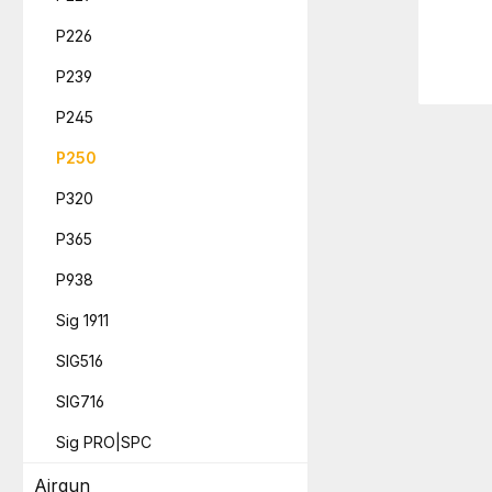
P226
P239
P245
P250
P320
P365
P938
Sig 1911
SIG516
SIG716
Sig PRO|SPC
Airgun