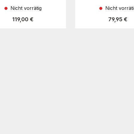
Nicht vorrätig
Nicht vorrät
Regulärer Preis:
Regulärer 
119,00 €
79,95 €