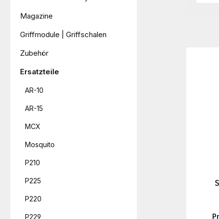
Magazine
Griffmodule | Griffschalen
Zubehör
Ersatzteile
AR-10
AR-15
MCX
Mosquito
P210
P225
S
P220
P
P229