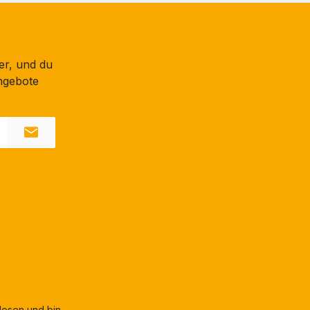
er, und du
ngebote
esen und bin