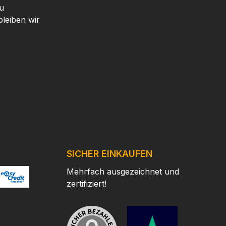
u
leiben wir
SICHER EINKAUFEN
Mehrfach ausgezeichnet und
zertifiziert!
/
ertes Bild 2
ttps://www.easycredit.de/