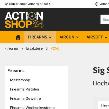
Kostenloser Versand ab 50 €
Versan
m Hauptinhalt springen
Zur Suche springen
Zur Hauptnavigation springen
FIREARMS
AIRGUN
AIRSOFT
Firearms
Ersatzteile
P250
Sig 
Firearms
Mastershop
Hochw
Firearms Pistolen
Firearms Gewehre
Hers
Firearms Wechselsysteme