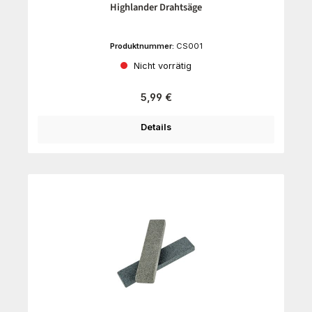
Highlander Drahtsäge
Produktnummer:
CS001
Nicht vorrätig
Regulärer Preis:
5,99 €
Details