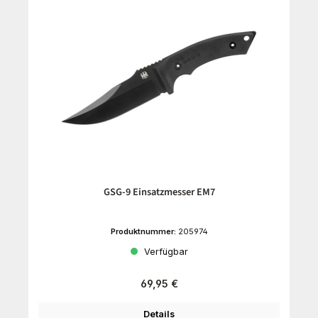
GSG-9 Einsatzmesser EM7
Produktnummer:
205974
Verfügbar
Regulärer Preis:
69,95 €
Details