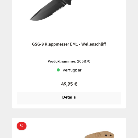
GSG-9 Klappmesser EM1 - Wellenschliff
Produktnummer:
205878
Verfügbar
Regulärer Preis:
49,95 €
Details
Rabatt
%