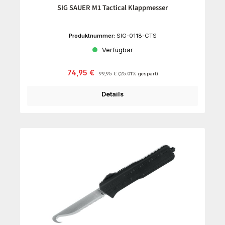
SIG SAUER M1 Tactical Klappmesser
Produktnummer:
SIG-0118-CTS
Verfügbar
Verkaufspreis:
Regulärer Preis:
74,95 €
99,95 €
(25.01% gespart)
Details