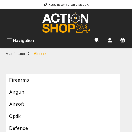
Kostenloser Versand ab 50 €
Zum Hauptinhalt springen
Navigation
Ausrüstung
Messer
Firearms
Airgun
Airsoft
Optik
Defence