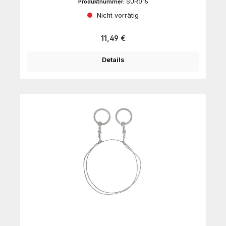
Produktnummer:
SUR015
Nicht vorrätig
Regulärer Preis:
11,49 €
Details