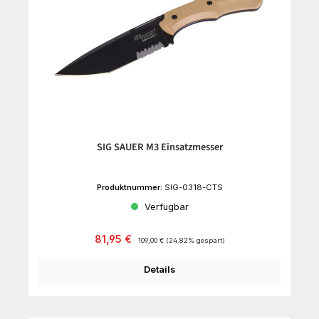
SIG SAUER M3 Einsatzmesser
Produktnummer:
SIG-0318-CTS
Verfügbar
Verkaufspreis:
Regulärer Preis:
81,95 €
109,00 €
(24.82% gespart)
Details