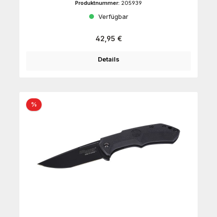
Produktnummer:
205939
Verfügbar
Regulärer Preis:
42,95 €
Details
Rabatt
%