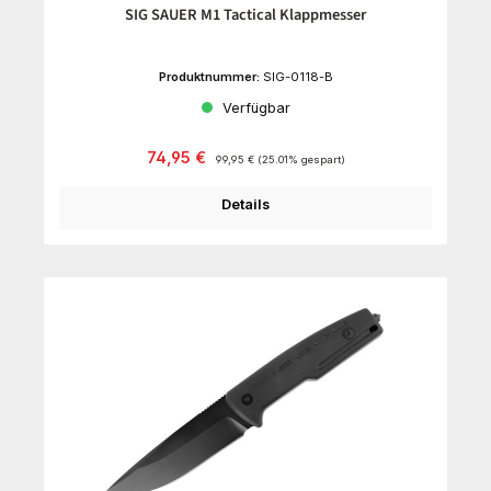
SIG SAUER M1 Tactical Klappmesser
Produktnummer:
SIG-0118-B
Verfügbar
Verkaufspreis:
Regulärer Preis:
74,95 €
99,95 €
(25.01% gespart)
Details