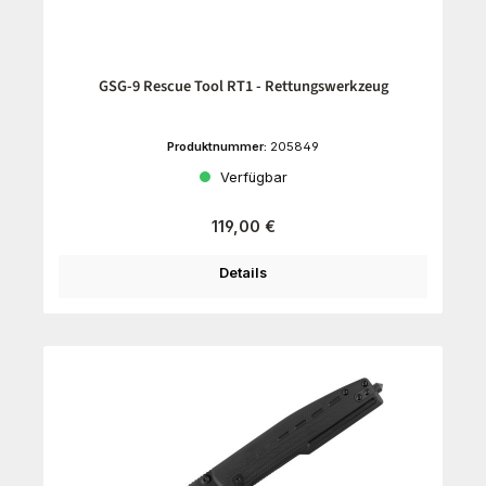
GSG-9 Rescue Tool RT1 - Rettungswerkzeug
Produktnummer:
205849
Verfügbar
Regulärer Preis:
119,00 €
Details