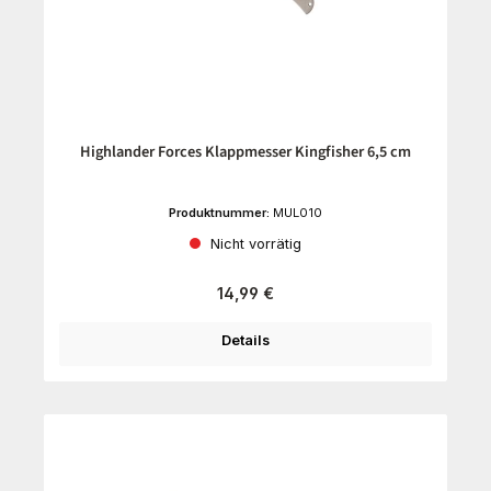
Highlander Forces Klappmesser Kingfisher 6,5 cm
Produktnummer:
MUL010
Nicht vorrätig
Regulärer Preis:
14,99 €
Details