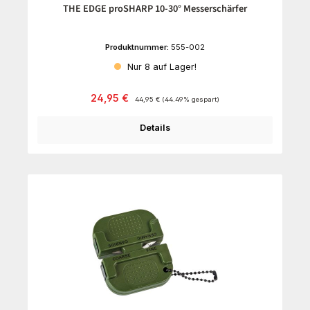
THE EDGE proSHARP 10-30° Messerschärfer
Produktnummer:
555-002
Nur 8 auf Lager!
Verkaufspreis:
Regulärer Preis:
24,95 €
44,95 €
(44.49% gespart)
Details