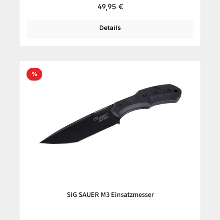
Regulärer Preis:
49,95 €
Details
Rabatt
%
SIG SAUER M3 Einsatzmesser