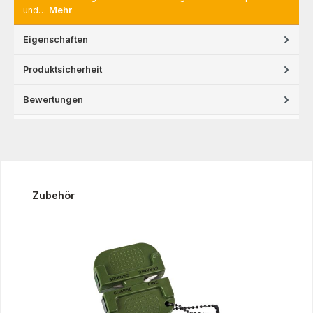
und…
Mehr
Eigenschaften
Produktsicherheit
Bewertungen
Produktgalerie überspringen
Zubehör