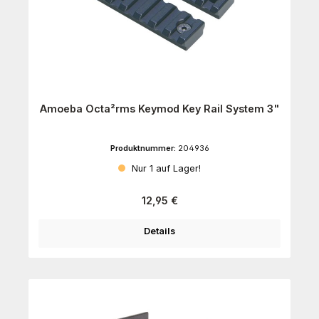
Amoeba Octa²rms Keymod Key Rail System 3"
Produktnummer:
204936
Nur 1 auf Lager!
Regulärer Preis:
12,95 €
Details