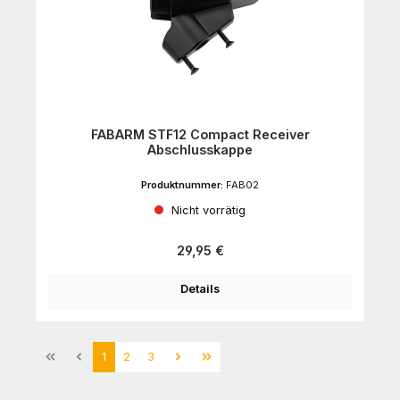
FABARM STF12 Compact Receiver
Abschlusskappe
Produktnummer:
FAB02
Nicht vorrätig
Regulärer Preis:
29,95 €
Details
Seite
Seite
Seite
1
2
3