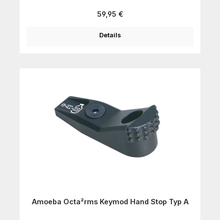
Regulärer Preis:
59,95 €
Details
Amoeba Octa²rms Keymod Hand Stop Typ A