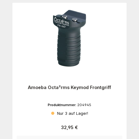
Amoeba Octa²rms Keymod Frontgriff
Produktnummer:
204945
Nur 3 auf Lager!
Regulärer Preis:
32,95 €