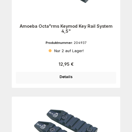
Amoeba Octa²rms Keymod Key Rail System
4,5"
Produktnummer:
204937
Nur 2 auf Lager!
Regulärer Preis:
12,95 €
Details