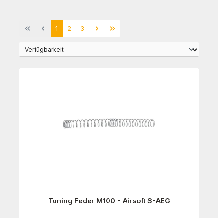
Seite
Seite
Seite
1
2
3
Tuning Feder M100 - Airsoft S-AEG