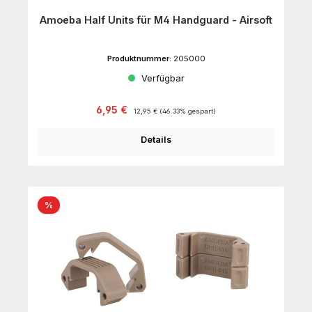
Amoeba Half Units für M4 Handguard - Airsoft
Produktnummer:
205000
Verfügbar
Verkaufspreis:
Regulärer Preis:
6,95 €
12,95 €
(46.33% gespart)
Details
Rabatt
%