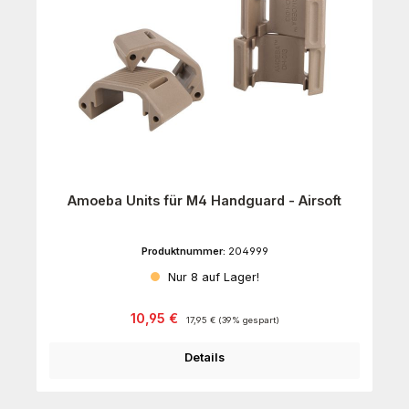
Amoeba Units für M4 Handguard - Airsoft
Produktnummer:
204999
Nur 8 auf Lager!
Verkaufspreis:
Regulärer Preis:
10,95 €
17,95 €
(39% gespart)
Details