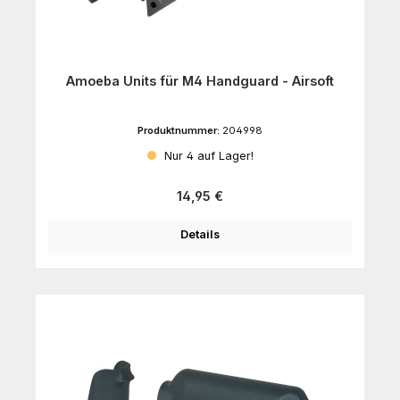
Amoeba Units für M4 Handguard - Airsoft
Produktnummer:
204998
Nur 4 auf Lager!
Regulärer Preis:
14,95 €
Details