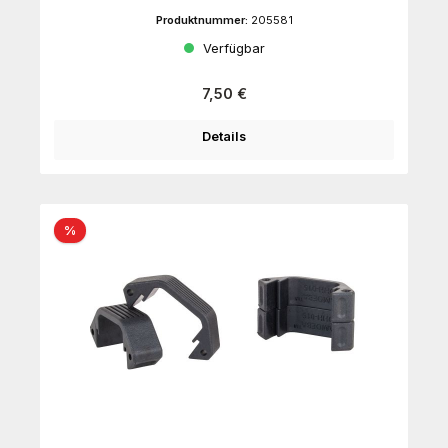
Produktnummer:
205581
Verfügbar
Regulärer Preis:
7,50 €
Details
Rabatt
%