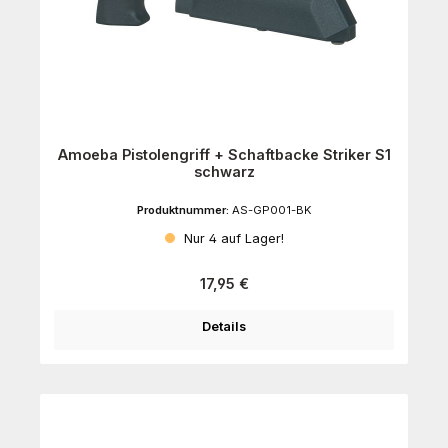
Amoeba Pistolengriff + Schaftbacke Striker S1
schwarz
Produktnummer:
AS-GP001-BK
Nur 4 auf Lager!
Regulärer Preis:
17,95 €
Details