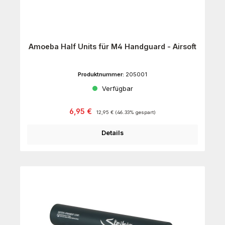
Amoeba Half Units für M4 Handguard - Airsoft
Produktnummer:
205001
Verfügbar
Verkaufspreis:
Regulärer Preis:
6,95 €
12,95 €
(46.33% gespart)
Details