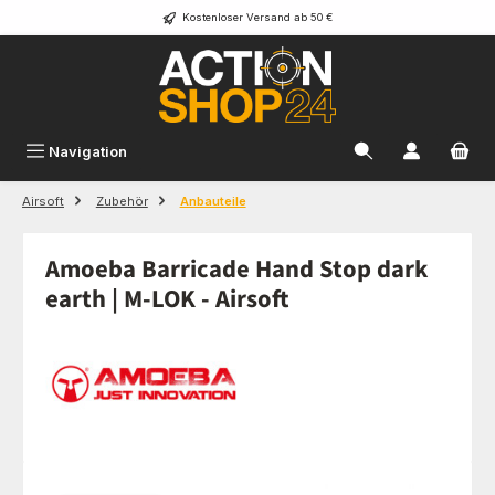
Kostenloser Versand ab 50 €
Zum Hauptinhalt springen
Navigation
Airsoft
Zubehör
Anbauteile
Amoeba Barricade Hand Stop dark
earth | M-LOK - Airsoft
Bildergalerie überspringen