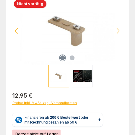
Nicht vorrätig
Regulärer Preis:
12,95 €
Preise inkl. MwSt. zzgl. Versandkosten
Derzeit nicht auf Lager