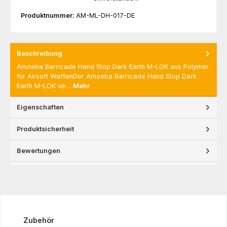
Produktnummer:
AM-ML-DH-017-DE
Beschreibung
Amoeba Barricade Hand Stop Dark Earth M-LOK aus Polymer
für Airsoft WaffenDer Amoeba Barricade Hand Stop Dark
Earth M-LOK ve…
Mehr
Eigenschaften
Produktsicherheit
Bewertungen
Produktgalerie überspringen
Zubehör