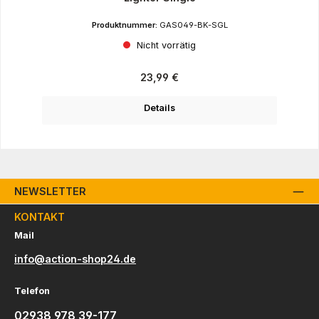
Produktnummer:
GAS049-BK-SGL
Nicht vorrätig
Regulärer Preis:
23,99 €
Details
NEWSLETTER
KONTAKT
Mail
info@action-shop24.de
Telefon
02938 978 39-177