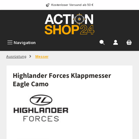
Kostenloser Versand ab 50 €
Zum Hauptinhalt springen
Navigation
Ausrüstung
Messer
Highlander Forces Klappmesser
Eagle Camo
Bildergalerie überspringen