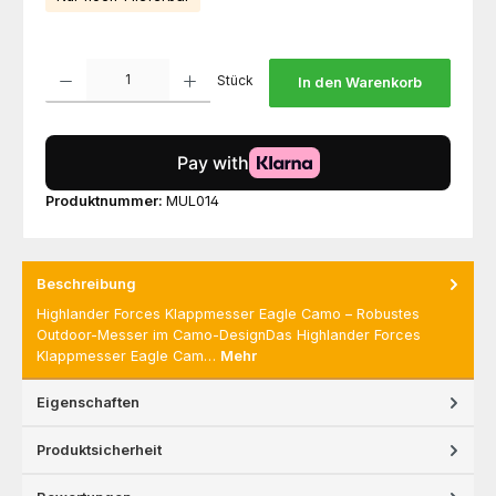
Produkt Anzahl: Gib den gewünschten Wert ein oder benutze die Schaltfl
Stück
In den Warenkorb
Produktnummer:
MUL014
Beschreibung
Highlander Forces Klappmesser Eagle Camo – Robustes
Outdoor-Messer im Camo-DesignDas Highlander Forces
Klappmesser Eagle Cam…
Mehr
Eigenschaften
Produktsicherheit