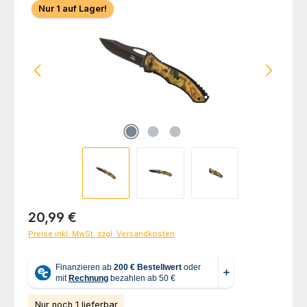
Nur 1 auf Lager!
Regulärer Preis:
20,99 €
Preise inkl. MwSt. zzgl. Versandkosten
Nur noch 1 lieferbar