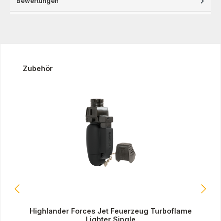
Bewertungen
Produktgalerie überspringen
Zubehör
Highlander Forces Jet Feuerzeug Turboflame
Lighter Single