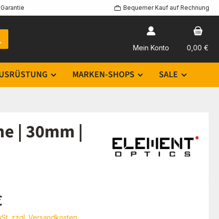
Garantie
Bequemer Kauf auf Rechnung
Mein Konto
0,00 €
USRÜSTUNG
MARKEN-SHOPS
SALE
e | 30mm |
eis:
€
wSt. zzgl. Versandkosten