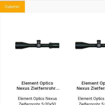
Zubehör
Produktgalerie überspringen
Element Optics
Element Op
Nexus Zielfernrohr |
Nexus Zielfer
5-20x50 | APR-1C
5-20x50 | A
Element Optics Nexus
MRAD FFP
Element Optic
MRAD F
Zielfernrohr 5-20x50
Zielfernrohr 5