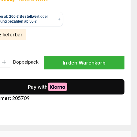
 lieferbar
l: Gib den gewünschten Wert ein oder benutze die Schaltflächen um
Doppelpack
In den Warenkorb
mmer:
205709