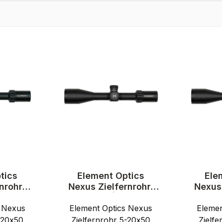
tics
Element Optics
Ele
nrohr |
Nexus Zielfernrohr|
Nexus 
PR-2D
5-20x50 | EHR-1C
5-20
s Nexus
FP
Element Optics Nexus
MOA FFP
Elemen
-20x50
Zielfernrohr 5-20x50
Zielf