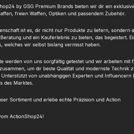
icher
Schärfe über das
her
hop24 by GSG Premium Brands bieten wir dir ein exklusiv
optische
gesamte Sichtfeld. Diese
Präzisi
ffen, freien Waffen, Optiken und passendem Zubehör.
t das
Eigenschaften machen
das 
m echten
das Nexus zu einem
Z
nschaft ist es, dir nicht nur Produkte zu liefern, sondern 
fernrohr
erstklassigen Präzisions
Sportsc
 Beratung und ein Kauferlebnis zu bieten, das begeistert. Ei
m der
Zielfernrohr, das ideal für
für d
, welches wir selbst bislang vermisst haben.
eme in
das Zielfernrohr
geeignet
as große
Sportschießen und die
aus 
tet
Jagd geeignet ist. Das
Flugzeu
te werden von uns sorgfältig getestet und wir arbeiten mit
bersicht
Gehäuse besteht aus 2
für ho
 zusammen, um dir beste Qualität und modernste Technik z
ng, was
mm starkem
gleich
. Unterstützt von unabhängigen Experten und Influencern b
beim
Flugzeugaluminium und
Gewicht.
ls des Marktes.
hr
kombiniert Robustheit mit
Nexu
und bei
Leichtigkeit, wodurch
ser Sortiment und erlebe echte Präzision und Action
eil ist.
eine optimale
Wett
starkem
Handhabung
zuv
vom ActionShop24!
inium
gewährleistet ist. Auch
wider
se sorgt
unter widrigen
Verstel
t und
Bedingungen bleibt das
ein 