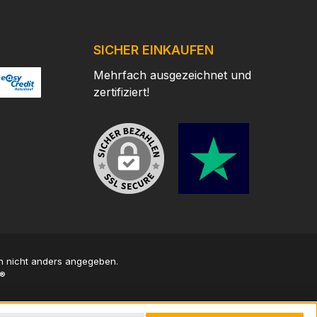
enieurskunst.
Vergrößerungsstufen
ahlkomponenten
hinweg konstant
tieren extreme
bleibt.Die werkzeuglos
SICHER EINKAUFEN
eißfestigkeit und
rückstellbaren Türme
Mehrfach ausgezeichnet und
Klickverstellung.
des Helix Zielfernrohrs
zertifiziert!
rme lassen sich
sind mit Edelstahl-
/
ertes Bild 2
ttps://www.easycredit.de/
uglos bedienen,
Komponenten
en 20 MOA pro
ausgestattet, die
rehung und
Verschleiß und Korrosion
gen über einen
zuverlässig verhindern.
n mechanischen
Das Verstellsystem bietet
l Stopp. Der
präzise
laxenausgleich
Klickverstellungen von
t von 10 m bis
0,25 MOA pro Klick und
ch und ermöglicht
erlaubt 15 MOA pro
 nicht anders angegeben.
naue Treffer auf
Umdrehung. Der harte
®
istanz, wodurch
Null-Stopp-
odell zu einem
Mechanismus sorgt