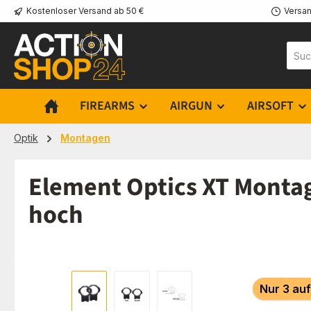
Kostenloser Versand ab 50 €
Versan
m Hauptinhalt springen
Zur Suche springen
Zur Hauptnavigation springen
FIREARMS
AIRGUN
AIRSOFT
Optik
Montagen
Element Optics XT Monta
hoch
Bildergalerie überspringen
Nur 3 auf