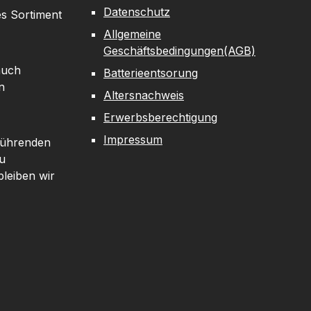
ausragenden
ausgestattet mit einem
Datenschutz
es Sortiment
ons Zielfernrohr,
30mm Mittelrohr,
Allgemeine
sowohl für das
garantiert es maximale
Geschäftsbedingungen(AGB)
ielfernrohr
Stabilität und
auch
Batterieentsorung
hießen als auch
Wiederholgenauigkeit.
n
ie Jagd bestens
Die Multi-Coated Linsen
Altersnachweis
 ist. Das Gehäuse
liefern ein helles,
Erwerbsberechtigung
2 mm starkem
kontrastreiches Bild mit
Impressum
galuminium sorgt
hervorragender
 führenden
he Stabilität bei
Lichtdurchlässigkeit, was
u
zeitig geringem
insbesondere bei
leiben wir
 Damit bleibt das
wechselnden
s auch unter
Lichtverhältnissen in der
widrigen
Jagd oder im Wettkampf
erbedingungen
entscheidend ist. Das
erlässig und
Absehen liegt in der
standsfähig.Das
ersten Bildebene (FFP),
lturm System ist
sodass die Absehen-
Meisterwerk an
Skalierung über alle