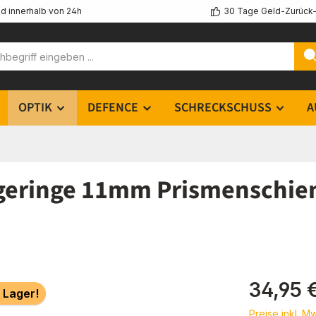
d innerhalb von 24h
30 Tage Geld-Zurück-
OPTIK
DEFENCE
SCHRECKSCHUSS
A
geringe 11mm Prismenschien
Regulärer Pr
34,95 
 Lager!
Preise inkl. M