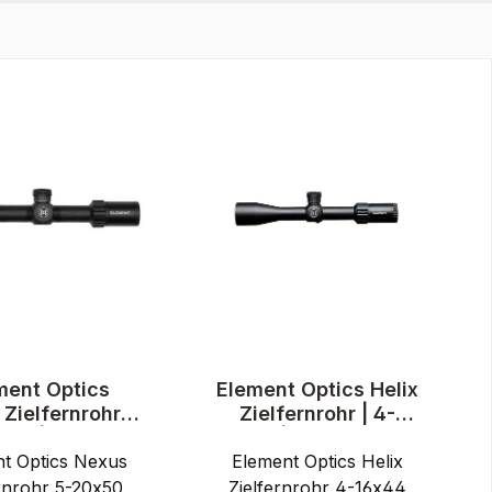
ment Optics
Element Optics Helix
Zielfernrohr |
Zielfernrohr | 4-
x50 | EHR-1D
16x44 | APR-2D MOA
t Optics Nexus
MOA FFP
Element Optics Helix
FFP
ernrohr 5-20x50
Zielfernrohr 4-16x44