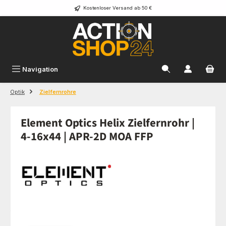
Kostenloser Versand ab 50 €
Zum Hauptinhalt springen
Navigation
Optik
Zielfernrohre
Element Optics Helix Zielfernrohr |
4-16x44 | APR-2D MOA FFP
Bildergalerie überspringen