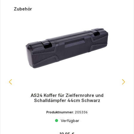
Produktgalerie überspringen
Zubehör
AS24 Koffer für Zielfernrohre und
Schalldämpfer 44cm Schwarz
Produktnummer:
205336
Verfügbar
Regulärer Preis: