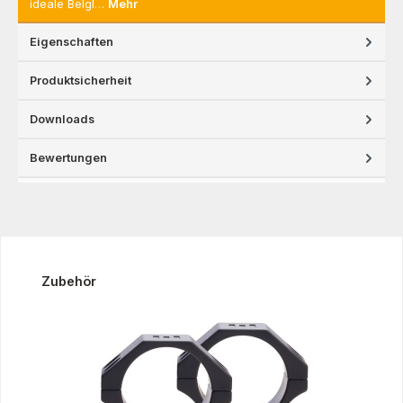
ideale Belgl…
Mehr
Eigenschaften
Produktsicherheit
Downloads
Bewertungen
Produktgalerie überspringen
Zubehör