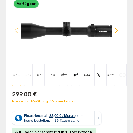
Verfügbar
Regulärer Preis:
299,00 €
Preise inkl. MwSt. zzgl. Versandkosten
Auf Lager. Versandfertig in 1-3 Werktagen.