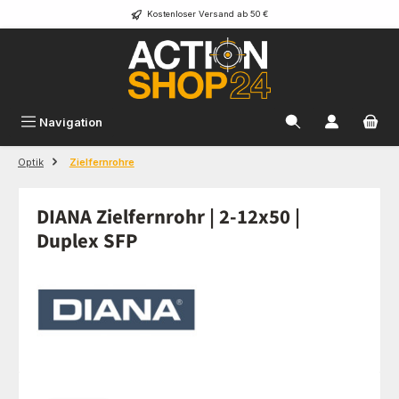
Kostenloser Versand ab 50 €
Zum Hauptinhalt springen
Navigation
Optik
Zielfernrohre
DIANA Zielfernrohr | 2-12x50 |
Duplex SFP
Bildergalerie überspringen