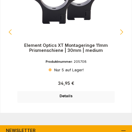
Element Optics XT Montageringe 11mm
Prismenschiene | 30mm | medium
Produktnummer:
205708
Nur 5 auf Lager!
Regulärer Preis:
34,95 €
Details
NEWSLETTER