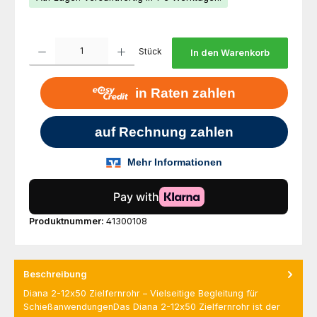
Produkt Anzahl: Gib den gewünschten Wert ein oder benutze die Schaltfl
Stück
In den Warenkorb
Produktnummer:
41300108
Beschreibung
Diana 2-12x50 Zielfernrohr – Vielseitige Begleitung für
SchießanwendungenDas Diana 2-12x50 Zielfernrohr ist der