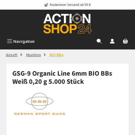
Kostenloser Versand ab 50 €
Zum Hauptinhalt springen
Navigation
Airsoft
Munition
BIO BBs
GSG-9 Organic Line 6mm BIO BBs
Weiß 0,20 g 5.000 Stück
Bildergalerie überspringen