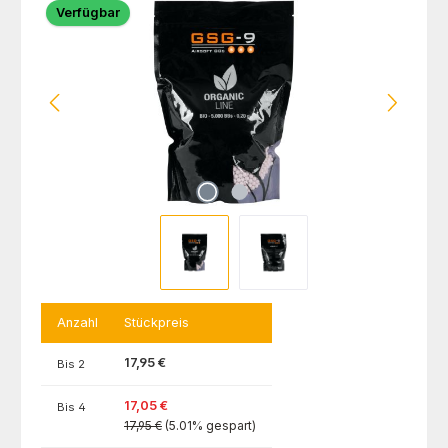
Verfügbar
Anzahl
Stückpreis
17,95 €
Bis
2
17,05 €
Bis
4
17,95 €
(5.01% gespart)