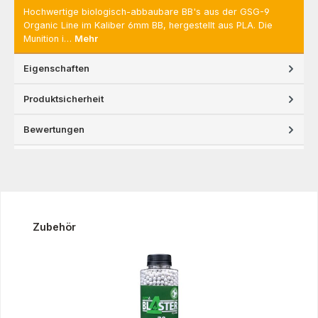
Hochwertige biologisch-abbaubare BB's aus der GSG-9
Organic Line im Kaliber 6mm BB, hergestellt aus PLA. Die
Munition i…
Mehr
Eigenschaften
Produktsicherheit
Bewertungen
Produktgalerie überspringen
Zubehör