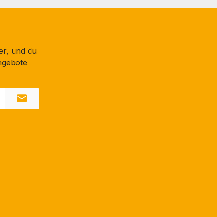
er, und du
ngebote