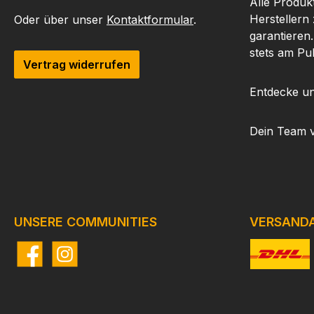
gewährleistet.Ob auf
Alle Produk
Reisen oder bei der
Herstellern
Oder über unser
Kontaktformular
.
Lagerung zu Hause, das
garantieren
GSG TSA Zahlenschloss
stets am Pu
Vertrag widerrufen
bietet dir den Schutz,
den du benötigst. Das
Entdecke un
GSG Waffenkoffer
Schloss ist einfach zu
Dein Team 
bedienen und robust
genug, um den täglichen
Anforderungen
standzuhalten.
UNSERE COMMUNITIES
VERSAND
Facebook
Instagram
Benutzerdefi