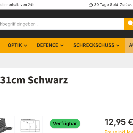
d innerhalb von 24h
30 Tage Geld-Zurück-
OPTIK
DEFENCE
SCHRECKSCHUSS
A
r 31cm Schwarz
Regulärer Pr
12,95 
Verfügbar
Preise inkl. M