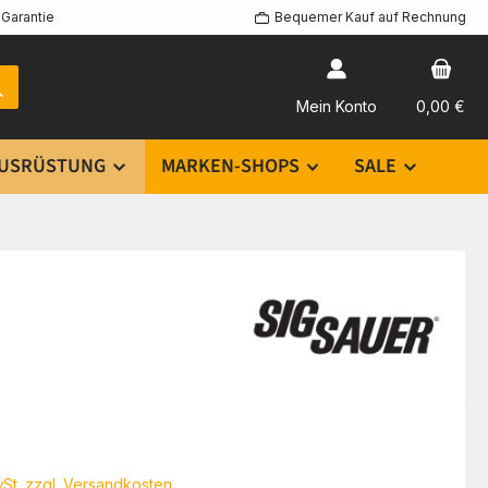
Garantie
Bequemer Kauf auf Rechnung
Mein Konto
0,00 €
USRÜSTUNG
MARKEN-SHOPS
SALE
eis:
€
wSt. zzgl. Versandkosten