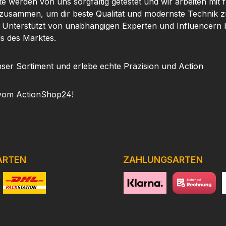
te werden von uns sorgfältig getestet und wir arbeiten mit
 zusammen, um dir beste Qualität und modernste Technik z
. Unterstützt von unabhängigen Experten und Influencern b
ls des Marktes.
ser Sortiment und erlebe echte Präzision und Action
vom ActionShop24!
ARTEN
ZAHLUNGSARTEN
niertes Bild 1
Benutzerdefiniertes Bild 2
https://www.klarna.com/de
Benutzerdefini
h