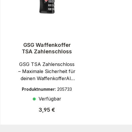
GSG Waffenkoffer
TSA Zahlenschloss
GSG TSA Zahlenschloss
– Maximale Sicherheit für
deinen WaffenkofferAls
Spezialist für
Produktnummer:
205733
Kleinkaliberwaffen,
Verfügbar
Airsoft-Modelle und
Zubehör entwickelt GSG
Regulärer Preis:
3,95 €
Produkte, die universell
einsetzbar sind.Das GSG
TSA Zahlenschloss bietet