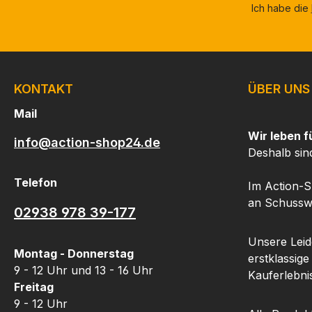
Ich habe die
sichere Möglichkeit
bietet, dein Eigentum zu
schützen.Dank der TSA-
Zertifizierung ist dieses
Schloss ideal für den
KONTAKT
ÜBER UNS
internationalen Gebrauch
geeignet.
Mail
Flughafensicherheitsbeh
Wir leben f
info@action-shop24.de
örden können es im
Deshalb sin
Bedarfsfall öffnen und
wieder verschließen,
Telefon
Im Action-S
ohne den Koffer oder
an Schusswa
02938 978 39-177
das TSA Schloss zu
beschädigen – eine
Unsere Leide
wichtige Eigenschaft, die
Montag - Donnerstag
erstklassige
den reibungslosen
9 - 12 Uhr und 13 - 16 Uhr
Kauferlebnis
Ablauf während des
Freitag
Transports
9 - 12 Uhr