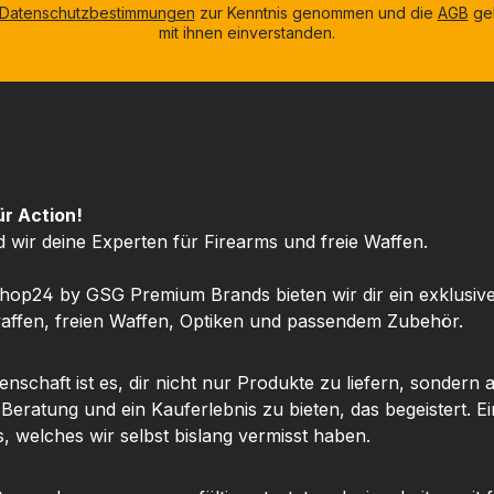
Datenschutzbestimmungen
zur Kenntnis genommen und die
AGB
gel
mit ihnen einverstanden.
ür Action!
d wir deine Experten für Firearms und freie Waffen.
hop24 by GSG Premium Brands bieten wir dir ein exklusiv
ffen, freien Waffen, Optiken und passendem Zubehör.
nschaft ist es, dir nicht nur Produkte zu liefern, sondern 
 Beratung und ein Kauferlebnis zu bieten, das begeistert. Ei
, welches wir selbst bislang vermisst haben.