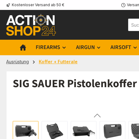
Kostenloser Versand ab 50 €
Versan
m Hauptinhalt springen
Zur Suche springen
Zur Hauptnavigation springen
FIREARMS
AIRGUN
AIRSOFT
Ausrüstung
Koffer + Futterale
SIG SAUER Pistolenkoffe
Bildergalerie überspringen