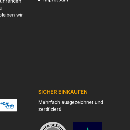
 führenden
u
leiben wir
SICHER EINKAUFEN
Mehrfach ausgezeichnet und
zertifiziert!
/
ertes Bild 2
ttps://www.easycredit.de/