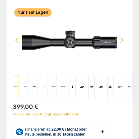
Bildergalerie überspringen
Nur 1 auf Lager!
Regulärer Preis:
399,00 €
Preise inkl. MwSt. zzgl. Versandkosten