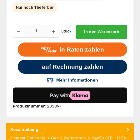
Nur noch 1 lieferbar
Produkt Anzahl: Gib den gewünschten Wert ein oder benutze die Schaltfl
Stück
In den Warenkorb
Produktnummer:
205897
Beschreibung
Element Optics Helix Gen 2 Zielfernrohr 6-24x50 SFP – MOA-