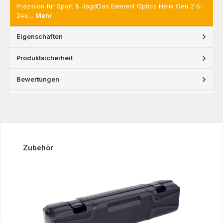
Präzision für Sport & JagdDas Element Optics Helix Gen 2 6-
24x…
Mehr
Eigenschaften
Produktsicherheit
Bewertungen
Produktgalerie überspringen
Zubehör