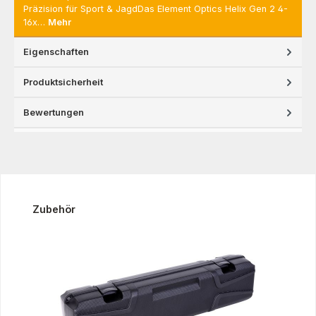
Präzision für Sport & JagdDas Element Optics Helix Gen 2 4-
16x…
Mehr
Eigenschaften
Produktsicherheit
Bewertungen
Produktgalerie überspringen
Zubehör