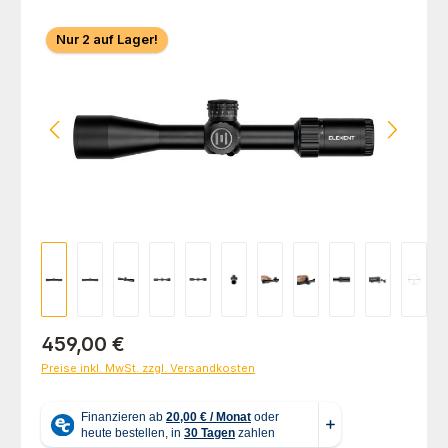
Bildergalerie überspringen
Nur 2 auf Lager!
Regulärer Preis:
459,00 €
Preise inkl. MwSt. zzgl. Versandkosten