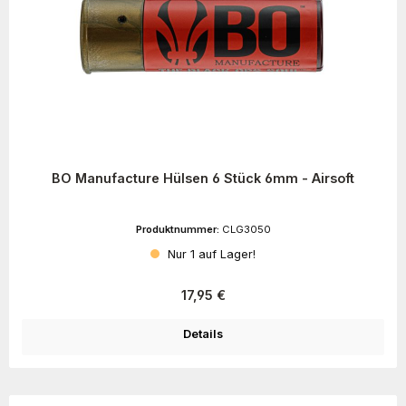
BO Manufacture Hülsen 6 Stück 6mm - Airsoft
Produktnummer:
CLG3050
Nur 1 auf Lager!
Regulärer Preis:
17,95 €
Details