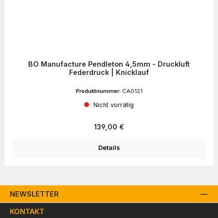
BO Manufacture Pendleton 4,5mm - Druckluft
Federdruck | Knicklauf
Produktnummer:
CA0121
Nicht vorrätig
Regulärer Preis:
139,00 €
Details
NEWSLETTER
KONTAKT