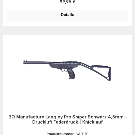
Regulärer Preis:
99,95 €
Details
BO Manufacture Langley Pro Sniper Schwarz 4,5mm -
Druckluft Federdruck | Knicklauf
Produktnummer:
CA0170