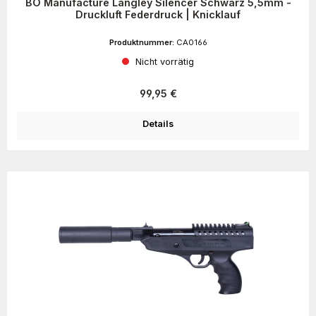
BO Manufacture Langley Silencer Schwarz 5,5mm -
Druckluft Federdruck | Knicklauf
Produktnummer:
CA0166
Nicht vorrätig
Regulärer Preis:
99,95 €
Details