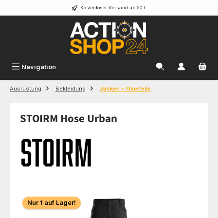
Kostenloser Versand ab 50 €
Zum Hauptinhalt springen
Navigation
Ausrüstung
Bekleidung
Jacken + Oberteile
STOIRM Hose Urban
Bildergalerie überspringen
Nur 1 auf Lager!