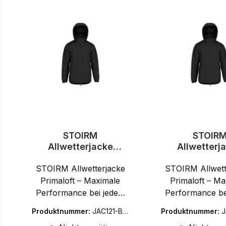
STOIRM
STOIR
Allwetterjacke
Allwetterj
Primaloft - Tactical
Primaloft - T
STOIRM Allwetterjacke
Jacke
STOIRM Allwett
Jacke
Primaloft – Maximale
Primaloft – Ma
Performance bei jedem
Performance be
WetterMit der STOIRM
WetterMit der
Produktnummer:
JAC121-BK-
Produktnummer:
J
Allwetterjacke Primaloft
Allwetterjacke P
M
L