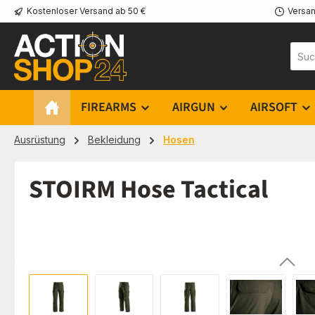
Kostenloser Versand ab 50 €
Versan
m Hauptinhalt springen
Zur Suche springen
Zur Hauptnavigation springen
FIREARMS
AIRGUN
AIRSOFT
Ausrüstung
Bekleidung
Hosen
STOIRM Hose Tactical
Bildergalerie überspringen