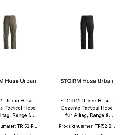
M Hose Urban
STOIRM Hose Urban
 Urban Hose –
STOIRM Urban Hose –
e Tactical Hose
Dezente Tactical Hose
lltag, Range &
für Alltag, Range &
oorDie STOIRM
OutdoorDie STOIRM
nummer:
TR152-RG-
Produktnummer:
TR152-BK-
 Hose ist eine
Urban Hose ist eine
44R
28S