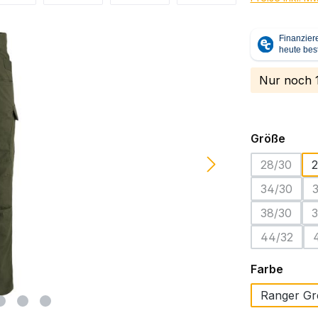
Nur noch 1
ausw
Größe
28/30
2
(Diese Op
34/30
(Diese Op
38/30
3
(Diese Op
44/32
(Diese Op
auswä
Farbe
Ranger Gr