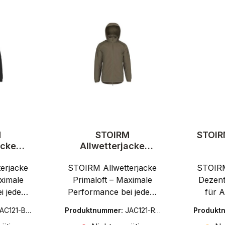
M
STOIRM
STOIR
acke
Allwetterjacke
actical
Primaloft - Tactical
erjacke
STOIRM Allwetterjacke
Jacke
STOIRM
ximale
Primaloft – Maximale
Dezent
i jedem
Performance bei jedem
für A
 STOIRM
WetterMit der STOIRM
Outd
AC121-BK-
Produktnummer:
JAC121-RG
Produkt
rimaloft
Allwetterjacke Primaloft
Urban
-L