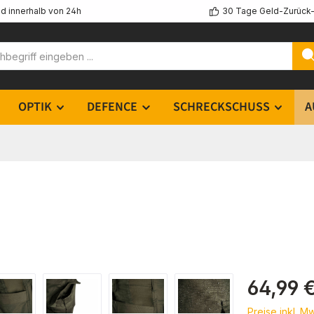
d innerhalb von 24h
30 Tage Geld-Zurück-
OPTIK
DEFENCE
SCHRECKSCHUSS
A
Regulärer Pr
64,99 
Preise inkl. M