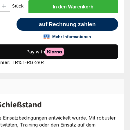
l: Gib den gewünschten Wert ein oder benutze die Schaltflächen um
Stück
In den Warenkorb
mmer:
TR151-RG-28R
 Schießstand
le Einsatzbedingungen entwickelt wurde. Mit robuster
ivitäten, Training oder den Einsatz auf dem