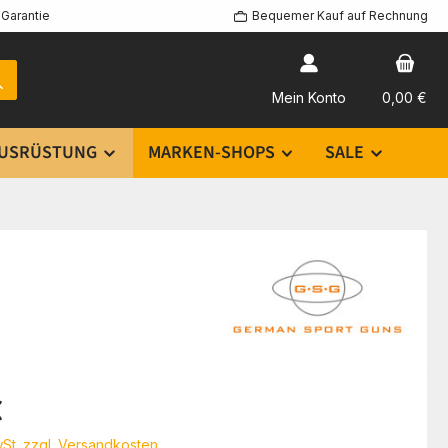
Garantie
Bequemer Kauf auf Rechnung
Mein Konto
0,00 €
USRÜSTUNG
MARKEN-SHOPS
SALE
eis:
€
wSt. zzgl. Versandkosten