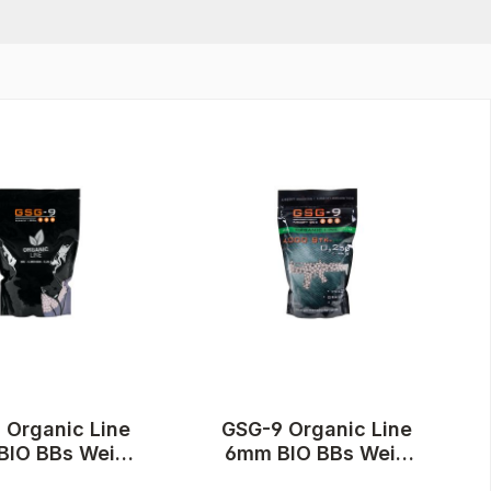
 Organic Line
GSG-9 Organic Line
BIO BBs Weiß
6mm BIO BBs Weiß
g 5.000 Stück
0,25 g 4.000 Stück