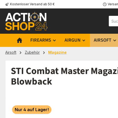
Kostenloser Versand ab 50 €
Versan
m Hauptinhalt springen
Zur Suche springen
Zur Hauptnavigation springen
FIREARMS
AIRGUN
AIRSOFT
Airsoft
Zubehör
Magazine
STI Combat Master Magazi
Blowback
Bildergalerie überspringen
Nur 4 auf Lager!