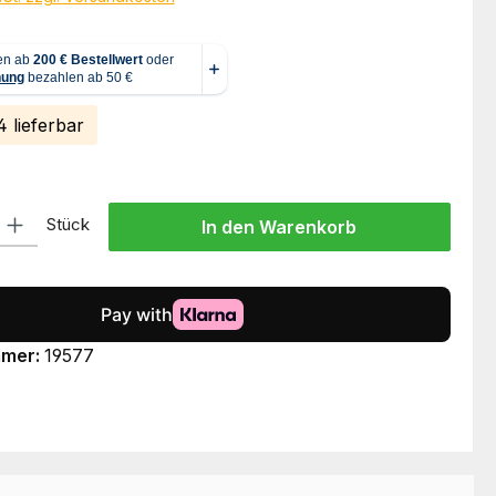
 lieferbar
l: Gib den gewünschten Wert ein oder benutze die Schaltflächen um
Stück
In den Warenkorb
mmer:
19577