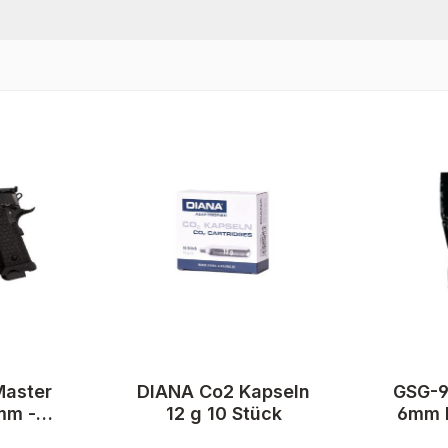
Master
DIANA Co2 Kapseln
GSG-9
m -
12 g 10 Stück
6mm 
lowBack
0,20 