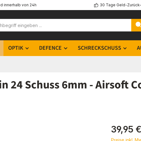
d innerhalb von 24h
30 Tage Geld-Zurück-
OPTIK
DEFENCE
SCHRECKSCHUSS
A
n 24 Schuss 6mm - Airsoft C
Regulärer Pr
39,95 
Preise inkl. M