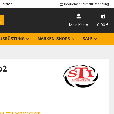
Garantie
Bequemer Kauf auf Rechnung
Mein Konto
0,00 €
USRÜSTUNG
MARKEN-SHOPS
SALE
o2
eis:
€
wSt. zzgl. Versandkosten