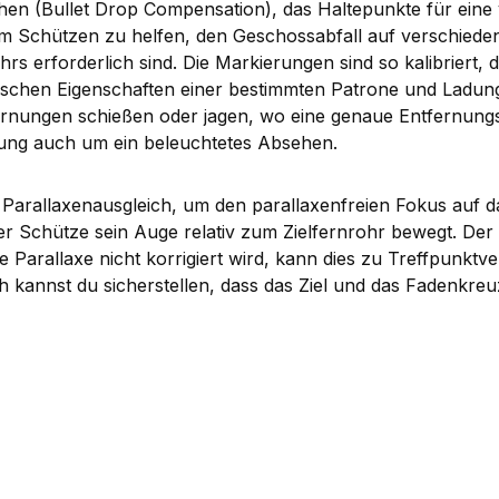
ehen (Bullet Drop Compensation), das Haltepunkte für eine
dem Schützen zu helfen, den Geschossabfall auf verschie
s erforderlich sind. Die Markierungen sind so kalibriert,
ischen Eigenschaften einer bestimmten Patrone und Ladung
ernungen schießen oder jagen, wo eine genaue Entfernungs
hrung auch um ein beleuchtetes Absehen.
Parallaxenausgleich, um den parallaxenfreien Fokus auf das
er Schütze sein Auge relativ zum Zielfernrohr bewegt. Der 
 Parallaxe nicht korrigiert wird, kann dies zu Treffpunktv
h kannst du sicherstellen, dass das Ziel und das Fadenkreuz