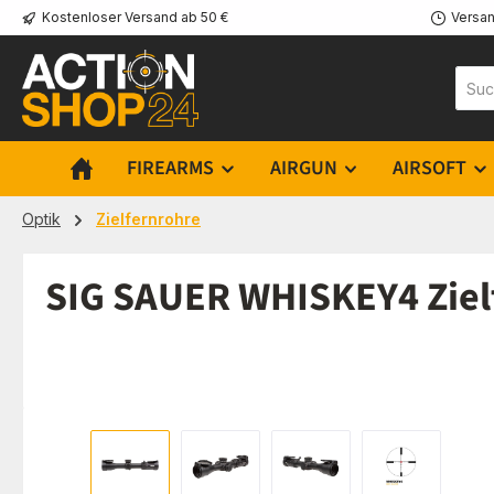
Kostenloser Versand ab 50 €
Versan
m Hauptinhalt springen
Zur Suche springen
Zur Hauptnavigation springen
FIREARMS
AIRGUN
AIRSOFT
Optik
Zielfernrohre
SIG SAUER WHISKEY4 Zielf
Bildergalerie überspringen