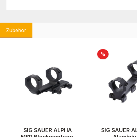
Zubehör
Produktgalerie überspringen
Rabatt
%
SIG SAUER ALPHA-
SIG SAUER A
MSR Blockmontage |
Alumini