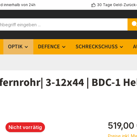
d innerhalb von 24h
30 Tage Geld-Zurück-
OPTIK
DEFENCE
SCHRECKSCHUSS
A
ernrohr| 3-12x44 | BDC-1 Hel
Regulärer Pr
519,00
Nicht vorrätig
Preise inkl. M