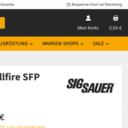
Garantie
Bequemer Kauf auf Rechnung
Mein Konto
0,00 €
USRÜSTUNG
MARKEN-SHOPS
SALE
lfire SFP
eis:
 €
wSt. zzgl. Versandkosten