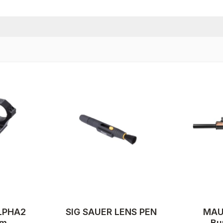
LPHA2
SIG SAUER LENS PEN
MAU
um
Bu