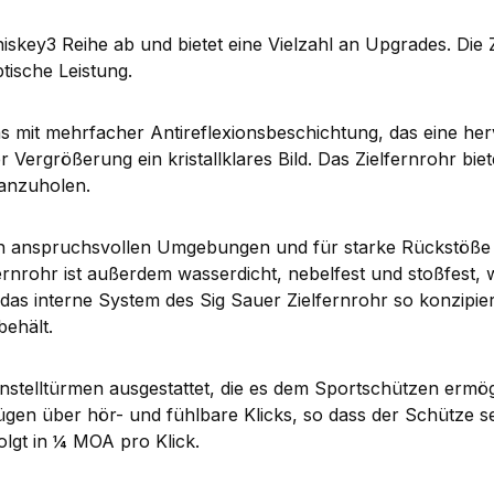
skey3 Reihe ab und bietet eine Vielzahl an Upgrades. Die Z
tische Leistung.
 mit mehrfacher Antireflexionsbeschichtung, das eine herv
 Vergrößerung ein kristallklares Bild. Das Zielfernrohr bi
ranzuholen.
z in anspruchsvollen Umgebungen und für starke Rückstöße 
fernrohr ist außerdem wasserdicht, nebelfest und stoßfest, 
das interne System des Sig Sauer Zielfernrohr so konzipie
ehält.
Einstelltürmen ausgestattet, die es dem Sportschützen ermö
n über hör- und fühlbare Klicks, so dass der Schütze sei
folgt in ¼ MOA pro Klick.