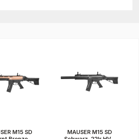
SER M15 SD
MAUSER M15 SD
rnt Bronze
Schwarz .22lr HV -