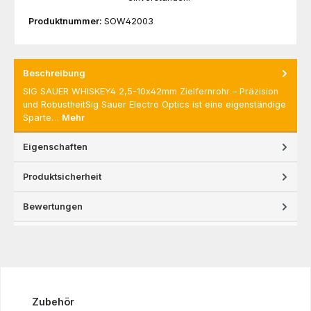
Produktnummer:
SOW42003
Beschreibung
SIG SAUER WHISKEY4 2,5-10x42mm Zielfernrohr – Präzision
und RobustheitSig Sauer Electro Optics ist eine eigenständige
Sparte…
Mehr
Eigenschaften
Produktsicherheit
Bewertungen
Produktgalerie überspringen
Zubehör