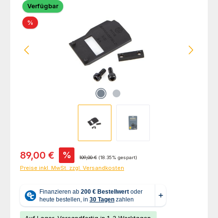
Verfügbar
Rabatt
%
Verkaufspreis:
89,00 €
%
Regulärer Preis:
109,00 €
(18.35% gespart)
Preise inkl. MwSt. zzgl. Versandkosten