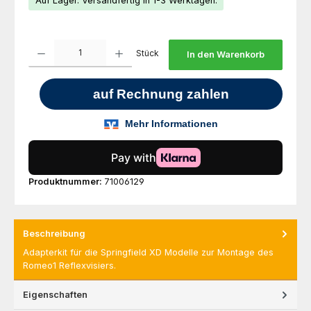
Auf Lager. Versandfertig in 1-3 Werktagen.
Produkt Anzahl: Gib den gewünschten Wert ein oder benutze die Schaltfl
Stück
In den Warenkorb
Produktnummer:
71006129
Beschreibung
Adapterkit für die Springfield XD Modelle zur Montage des
Romeo1 Reflexvisiers.
Eigenschaften