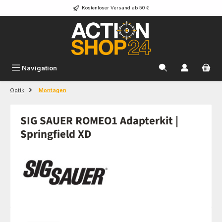
Kostenloser Versand ab 50 €
Zum Hauptinhalt springen
Navigation
Optik
Montagen
SIG SAUER ROMEO1 Adapterkit |
Springfield XD
Bildergalerie überspringen