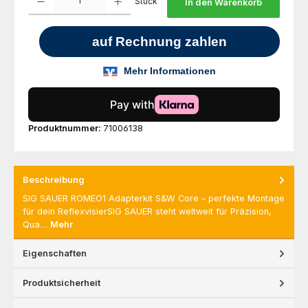
Stück
In den Warenkorb
Produktnummer:
71006138
Beschreibung
SIG SAUER ROMEO1 Adapterkit S&W Core – perfekte Montage
für dein ReflexvisierSIG SAUER steht weltweit für Präzision,
Qua…
Mehr
Eigenschaften
Produktsicherheit