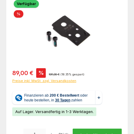
Verfügbar
Rabatt
%
Verkaufspreis:
89,00 €
%
Regulärer Preis:
109,00 €
(18.35% gespart)
Preise inkl. MwSt. zzgl. Versandkosten
Auf Lager. Versandfertig in 1-3 Werktagen.
Produkt Anzahl: Gib den gewünschten Wert ein oder benutze die Schaltfl