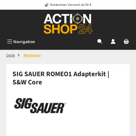
Kostenloser Versand ab 50 €
Zum Hauptinhalt springen
Navigation
Optik
Montagen
SIG SAUER ROMEO1 Adapterkit |
S&W Core
Bildergalerie überspringen