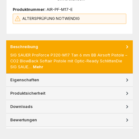
Produktnummer:
AIR-PF-M17-E
ALTERSPRÜFUNG NOTWENDIG
Beschreibung
SIG SAUER ProForce P320-M17 Tan 6 mm BB Airsoft Pistole –
CO2 BlowBack Softair Pistole mit Optic-Ready SchlittenDie
SIG SAUE…
Mehr
Eigenschaften
Produktsicherheit
Downloads
Bewertungen