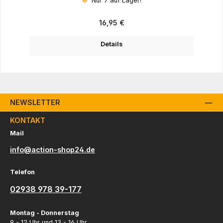
Nur 7 auf Lager!
Regulärer Preis:
16,95 €
Details
NEWSLETTER
KONTAKT
Mail
info@action-shop24.de
Telefon
02938 978 39-177
Montag - Donnerstag
9 - 12 Uhr und 13 - 16 Uhr