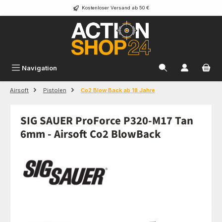
Kostenloser Versand ab 50 €
Zum Hauptinhalt springen
Navigation
Airsoft
Pistolen
Co2 Blow Back ab 18 Jahre
SIG SAUER ProForce P320-M17 Tan
6mm - Airsoft Co2 BlowBack
Bildergalerie überspringen