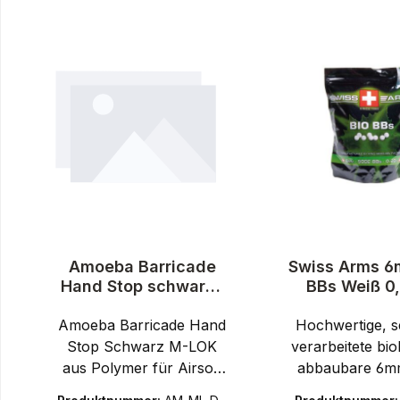
Produktgalerie überspringen
Amoeba Barricade
Swiss Arms 6
Hand Stop schwarz |
BBs Weiß 0
M-LOK - Airsoft
5.000 St
Amoeba Barricade Hand
Hochwertige, s
Stop Schwarz M-LOK
verarbeitete bio
aus Polymer für Airsoft
abbaubare 6m
GewehreDer Amoeba
von Swiss Arm