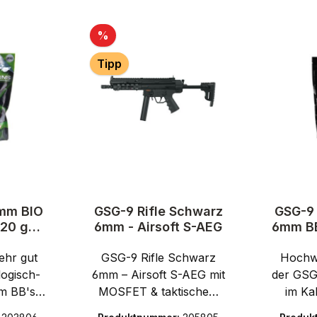
Rabatt
%
Tipp
mm BIO
GSG-9 Rifle Schwarz
GSG-9 
,20 g
6mm - Airsoft S-AEG
6mm BB
ück
5.
ehr gut
GSG-9 Rifle Schwarz
Hochwe
logisch-
6mm – Airsoft S-AEG mit
der GSG
m BB's
MOSFET & taktischem
im Ka
s. Die
DesignRealistische GSG-
herge