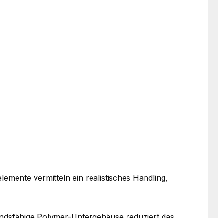
emente vermitteln ein realistisches Handling,
andsfähige Polymer-Untergehäuse reduziert das