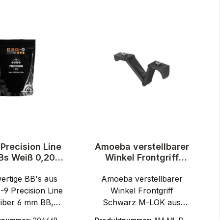
Precision Line
Amoeba verstellbarer
s Weiß 0,20 g
Winkel Frontgriff
000 Stück
schwarz| M-LOK -
rtige BB's aus
Amoeba verstellbarer
Airsoft
-9 Precision Line
Winkel Frontgriff
liber 6 mm BB,
Schwarz M-LOK aus
stellt aus ABS-
Polymer für Airsoft