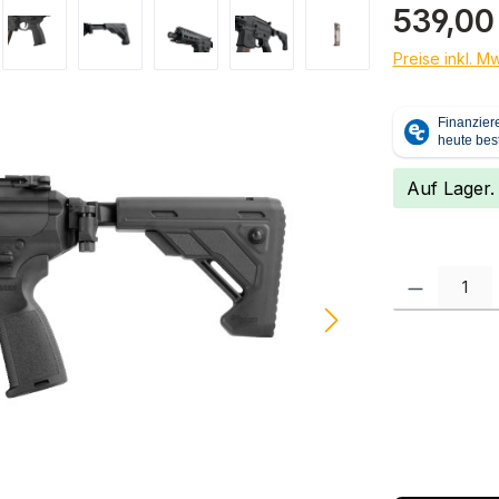
Regulärer Pr
539,00
Preise inkl. M
Auf Lager.
Produkt Anzah