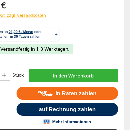
eis:
 €
wSt. zzgl. Versandkosten
 Versandfertig in 1-3 Werktagen.
l: Gib den gewünschten Wert ein oder benutze die Schaltflächen um
Stück
In den Warenkorb