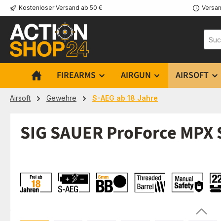
Kostenloser Versand ab 50 €
Versan
m Hauptinhalt springen
Zur Suche springen
Zur Hauptnavigation springen
FIREARMS
AIRGUN
AIRSOFT
Airsoft
Gewehre
S-AEG ab 18 Jahre
SIG SAUER ProForce MPX 