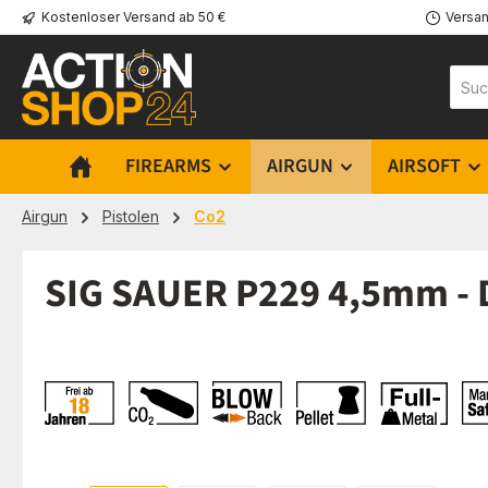
Kostenloser Versand ab 50 €
Versan
m Hauptinhalt springen
Zur Suche springen
Zur Hauptnavigation springen
FIREARMS
AIRGUN
AIRSOFT
Airgun
Pistolen
Co2
SIG SAUER P229 4,5mm - 