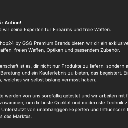
 sichere
für viele CO2 Airsoft und
Wicht
al für
LuftdruckwaffenHochwe
BlickW
ampf und
rtige Verarbeitung für
mit 0,8 
ür Action!
Konstant
eine sichere
Waffe
d wir deine Experten für Firearms und freie Waffen.
r CO2
AnwendungIdeal für
Kapsel
ie DIANA
Training, Wettkampf und
Dic
hop24 by GSG Premium Brands bieten wir dir ein exklusiv
seln
längere
beweg
ffen, freien Waffen, Optiken und passendem Zubehör.
rch eine
SpieltageKonstanter CO2
w
 CO2-
Druck für zuverlässige
Schieß
nschaft ist es, dir nicht nur Produkte zu liefern, sondern 
Dadurch
LeistungDie Diana 12 g
eine
 Beratung und ein Kauferlebnis zu bieten, das begeistert. Ei
tanter
CO2 Kapseln zeichnen
Abdic
, welches wir selbst bislang vermisst haben.
reicht,
sich durch eine
Syste
lässige
gleichmäßige CO2-
CO2
n CO2
Füllung aus. Dadurch
Luftdr
te werden von uns sorgfältig getestet und wir arbeiten mit
len, CO2
wird ein konstanter
der Dic
 zusammen, um dir beste Qualität und modernste Technik z
weiteren
Druck erreicht, der eine
des Bet
. Unterstützt von unabhängigen Experten und Influencern b
en
zuverlässige Funktion
CO2 W
ls des Marktes.
Eine
von CO2 BlowBack
verteil