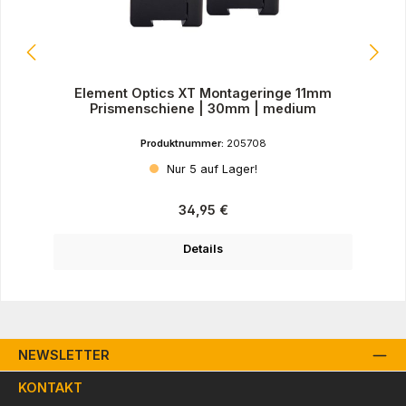
Element Optics XT Montageringe 11mm
Prismenschiene | 30mm | medium
Produktnummer:
205708
Nur 5 auf Lager!
Regulärer Preis:
34,95 €
Details
NEWSLETTER
KONTAKT