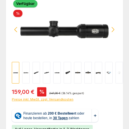
Verfügbar
Rabatt
%
Verkaufspreis:
159,00 €
%
Regulärer Preis:
249,00 €
(36.14% gespart)
Preise inkl. MwSt. zzgl. Versandkosten