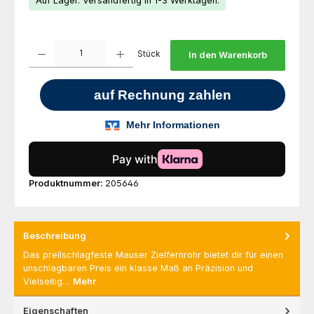
Auf Lager. Versandfertig in 1-3 Werktagen.
Produkt Anzahl: Gib den gewünschten Wert ein oder benutze die Schaltfl
Stück
In den Warenkorb
Produktnummer:
205646
Beschreibung
Das prellschlagfeste Mauser Zielfernrohr bietet dir für einen
unschlagbaren Preis ein klasse Maß an Präzision und
Vielseitig…
Mehr
Eigenschaften