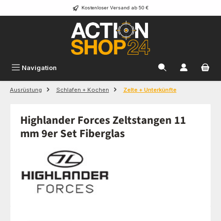
Kostenloser Versand ab 50 €
Zum Hauptinhalt springen
Navigation
Ausrüstung
Schlafen + Kochen
Zelte + Unterkünfte
Highlander Forces Zeltstangen 11
mm 9er Set Fiberglas
Bildergalerie überspringen