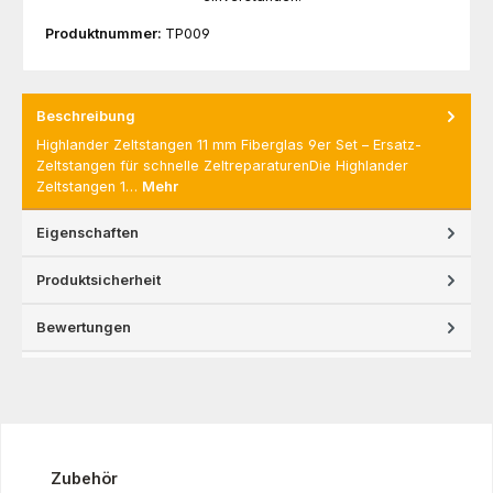
Produktnummer:
TP009
Beschreibung
Highlander Zeltstangen 11 mm Fiberglas 9er Set – Ersatz-
Zeltstangen für schnelle ZeltreparaturenDie Highlander
Zeltstangen 1…
Mehr
Eigenschaften
Produktsicherheit
Bewertungen
Produktgalerie überspringen
Zubehör