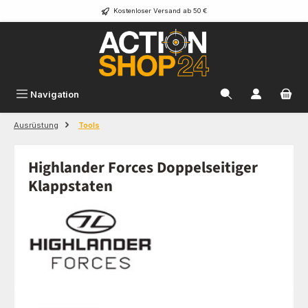
Kostenloser Versand ab 50 €
Zum Hauptinhalt springen
Navigation
Ausrüstung
Tools
Highlander Forces Doppelseitiger
Klappstaten
Bildergalerie überspringen