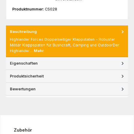
Produktnummer:
CS028
Beschreibung
Highlander Forces Doppelseitiger Klappstaten - Robuster
Militär Klappspaten für Bushcraft, Camping und OutdoorDer
Highlander…
Mehr
Eigenschaften
Produktsicherheit
Bewertungen
Produktgalerie überspringen
Zubehör