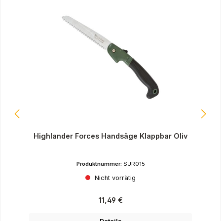
Highlander Forces Handsäge Klappbar Oliv
Produktnummer:
SUR015
Nicht vorrätig
Regulärer Preis:
11,49 €