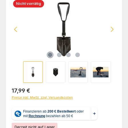
Nicht vorrätig
Regulärer Preis:
17,99 €
Preise inkl. MwSt. zzgl. Versandkosten
Derzeit nicht auf Lager