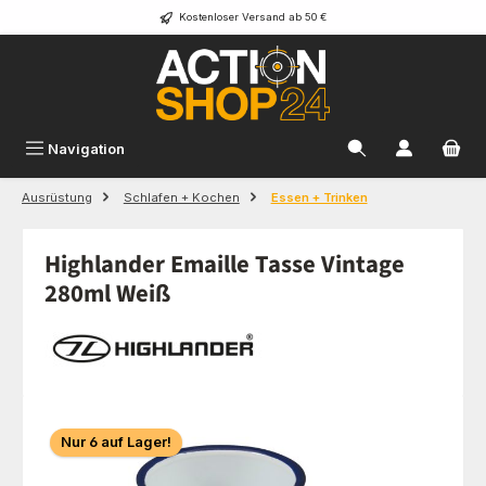
Kostenloser Versand ab 50 €
Zum Hauptinhalt springen
Navigation
Ausrüstung
Schlafen + Kochen
Essen + Trinken
Highlander Emaille Tasse Vintage
280ml Weiß
Bildergalerie überspringen
Nur 6 auf Lager!