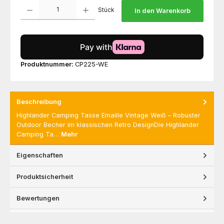
Produkt Anzahl: Gib den gewünschten Wert ein oder benutze die Schaltfl
Stück
In den Warenkorb
Produktnummer:
CP225-WE
Beschreibung
Highlander Camping Tasse Emaille Vintage Weiß – Robuster
Outdoor Becher im klassischen Retro DesignDie Highlander
Camping Ta…
Mehr
Eigenschaften
Produktsicherheit
Bewertungen