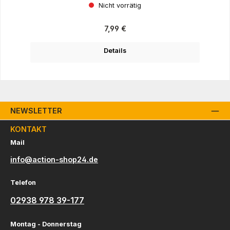
Nicht vorrätig
Regulärer Preis:
7,99 €
Details
NEWSLETTER
KONTAKT
Mail
info@action-shop24.de
Telefon
02938 978 39-177
Montag - Donnerstag