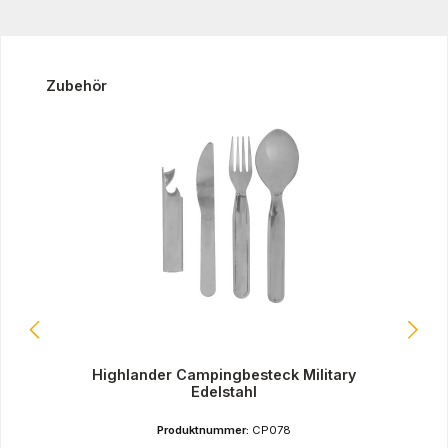
Produktgalerie überspringen
Zubehör
Highlander Campingbesteck Military
Edelstahl
Produktnummer:
CP078