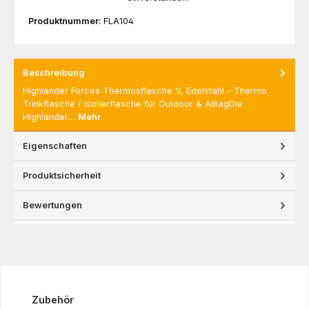
Produktnummer:
FLA104
Beschreibung
Highlander Forces Thermosflasche 1L Edelstahl – Thermo
Trinkflasche / Isolierflasche für Outdoor & AlltagDie
Highlander…
Mehr
Eigenschaften
Produktsicherheit
Bewertungen
Produktgalerie überspringen
Zubehör