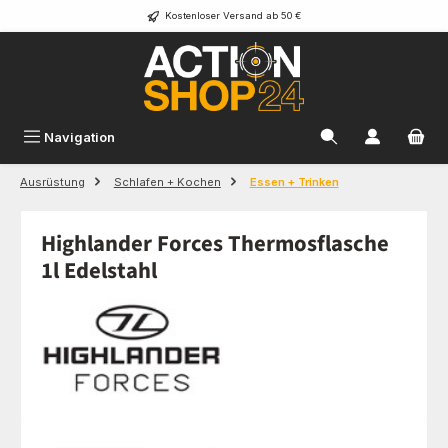
Kostenloser Versand ab 50 €
Zum Hauptinhalt springen
Navigation
Ausrüstung
Schlafen + Kochen
Essen + Trinken
Highlander Forces Thermosflasche
1l Edelstahl
Bildergalerie überspringen