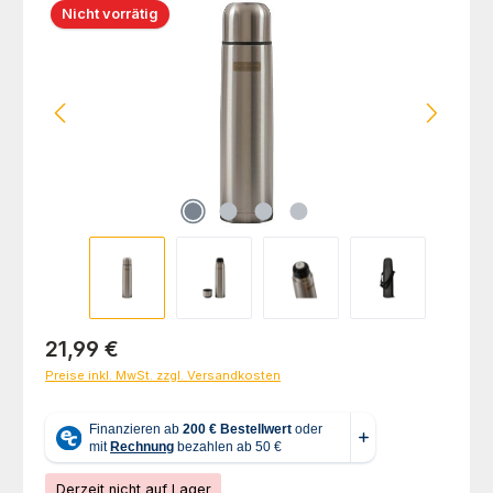
Nicht vorrätig
Regulärer Preis:
21,99 €
Preise inkl. MwSt. zzgl. Versandkosten
Derzeit nicht auf Lager