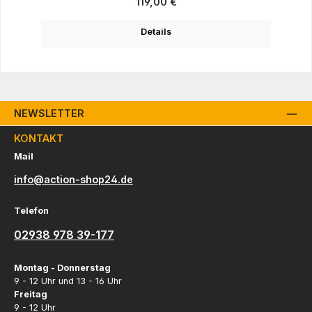
Regulärer Preis:
119,00 €
Details
NEWSLETTER
KONTAKT
Mail
info@action-shop24.de
Telefon
02938 978 39-177
Montag - Donnerstag
9 - 12 Uhr und 13 - 16 Uhr
Freitag
9 - 12 Uhr