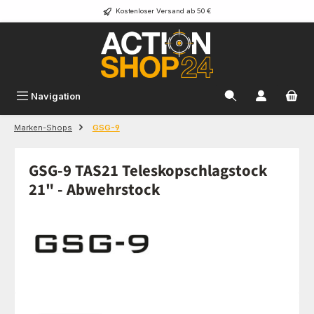
Kostenloser Versand ab 50 €
Zum Hauptinhalt springen
Navigation
Marken-Shops
GSG-9
GSG-9 TAS21 Teleskopschlagstock
21" - Abwehrstock
Bildergalerie überspringen