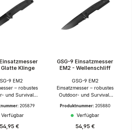
Einsatzmesser
GSG-9 Einsatzmesser
 Glatte Klinge
EM2 - Wellenschliff
SG-9 EM2
GSG-9 EM2
messer – robustes
Einsatzmesser – robustes
r- und Survival-
Outdoor- und Survival-
serUnter dem
MesserGSG verbindet
tnummer:
205879
Produktnummer:
205880
 German Sport
deutsche
Verfügbar
Verfügbar
 hat sich GSG
Ingenieurskunst mit
national einen
praxisnaher Entwicklung
Regulärer Preis:
Regulärer Preis:
54,95 €
54,95 €
en gemacht –
und bietet zuverlässige