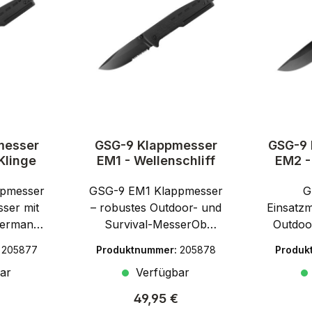
messer
GSG-9 Klappmesser
GSG-9 
Klinge
EM1 - Wellenschliff
EM2 -
pmesser
GSG-9 EM1 Klappmesser
G
sser mit
– robustes Outdoor- und
Einsatz
German
Survival-MesserOb
Outdoo
rz GSG,
Sportwaffen, Zubehör
Mes
:
205877
Produktnummer:
205878
Produk
scher
oder Ausrüstung: GSG-
Namen
ar
Verfügbar
er für
Produkte überzeugen
Guns
waffen
durch durchdachte
inter
r Preis:
Regulärer Preis:
49,95 €
teht –
Technik und vielseitige
Nam