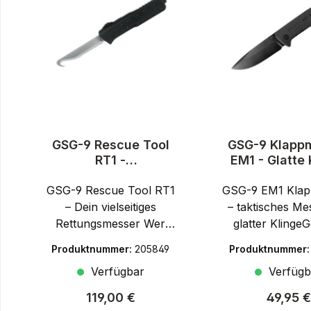
GSG-9 Rescue Tool
GSG-9 Klapp
RT1 -
EM1 - Glatte 
Rettungswerkzeug
GSG-9 Rescue Tool RT1
GSG-9 EM1 Klap
– Dein vielseitiges
– taktisches Me
Rettungsmesser Wer
glatter Klinge
Wert auf deutsche
Sport Guns, ku
Produktnummer:
205849
Produktnummer
Qualität und universelle
ist ein deut
Verfügbar
Verfügb
Nutzbarkeit legt, findet
Hersteller, d
bei GSG die passende
moderne Sport
Regulärer Preis:
Reguläre
119,00 €
49,95 €
Kombination aus
und Zubehör s