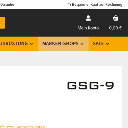
Garantie
Bequemer Kauf auf Rechnung
Mein Konto
0,00 €
USRÜSTUNG
MARKEN-SHOPS
SALE
eis:
€
wSt. zzgl. Versandkosten