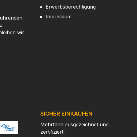
feste Griff, der
oder wenn du
Erwerbsberechtigung
i Nässe oder mit
Handschuhe trägst. Am
Impressum
ndschuhen
Griffende befindet sich
 führenden
ässige Kontrolle
zudem ein
u
t. Am Griffende
demontierbarer
leiben wir
t sich zudem ein
Glasbrecher, der das
ontierbarer
Messer im Notfall zu
recher, der das
einem unverzichtbaren
 auch im Notfall
Survival Messer macht.
zu einem
Für Outdoor-Abenteuer
erzichtbaren
und Extremsituationen ist
lebensmesser
es außerdem ein
cht. Mit der
verlässliches
assgenauen
Überlebensmesser, das
heide lässt sich
Sicherheit und
sser bequem und
Funktionalität vereint.Mit
SICHER EINKAUFEN
ransportieren. Ob
der passgenauen
Mehrfach ausgezeichnet und
el oder an deiner
Kydexscheide kannst du
zertifiziert!
tung befestigt –
das Messer bequem