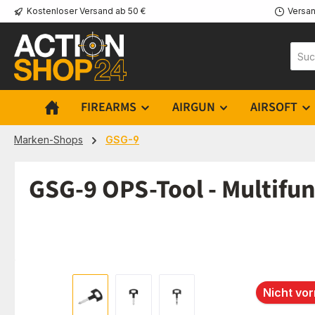
Kostenloser Versand ab 50 €
Versan
m Hauptinhalt springen
Zur Suche springen
Zur Hauptnavigation springen
FIREARMS
AIRGUN
AIRSOFT
Marken-Shops
GSG-9
GSG-9 OPS-Tool - Multifu
Bildergalerie überspringen
Nicht vor