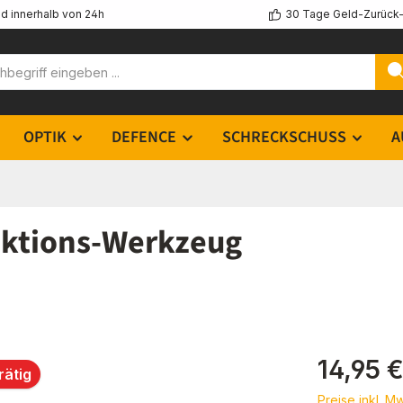
d innerhalb von 24h
30 Tage Geld-Zurück-
OPTIK
DEFENCE
SCHRECKSCHUSS
A
nktions-Werkzeug
Regulärer Pr
14,95 
rätig
Preise inkl. M