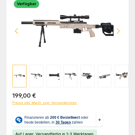
Verfügbar
Regulärer Preis:
199,00 €
Preise inkl. MwSt. zzgl. Versandkosten
Auf Lager. Versandfertig in 1-3 Werktagen.