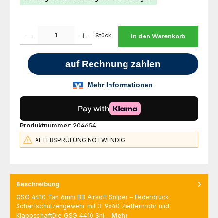
Produkt Anzahl: Gib den gewünschten Wert ein oder benutze die Schaltfl
Stück
In den Warenkorb
Produktnummer:
204654
ALTERSPRÜFUNG NOTWENDIG
Beschreibung
GSG 4410 Tan 6mm BB Airsoft Sniper – Federdruck
Scharfschützengewehr mit 3-9x40 Zielfernrohr und
KlappschaftDie GSG 4410 Sni…
Mehr