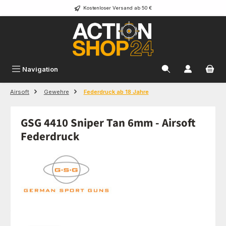
Kostenloser Versand ab 50 €
Zum Hauptinhalt springen
Navigation
Airsoft
Gewehre
Federdruck ab 18 Jahre
GSG 4410 Sniper Tan 6mm - Airsoft
Federdruck
Bildergalerie überspringen