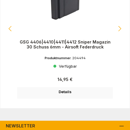
GSG 4406|4410|4411|4412 Sniper Magazin
30 Schuss 6mm - Airsoft Federdruck
Produktnummer:
204494
Verfügbar
Regulärer Preis:
14,95 €
Details
NEWSLETTER