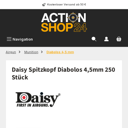
Kostenloser Versand ab 50 €
Zum Hauptinhalt springen
Navigation
Airgun
Munition
Diabolos 4,5 mm
Daisy Spitzkopf Diabolos 4,5mm 250
Stück
Bildergalerie überspringen