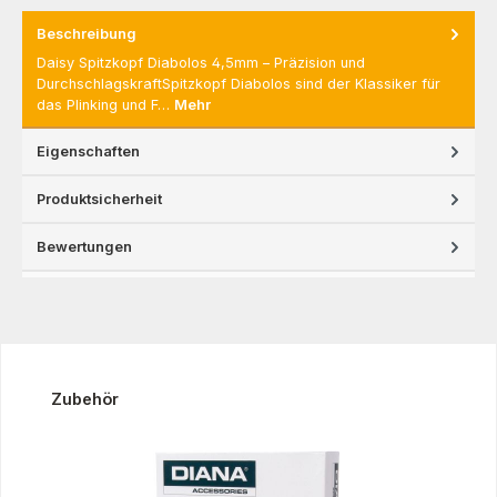
Beschreibung
Daisy Spitzkopf Diabolos 4,5mm – Präzision und
DurchschlagskraftSpitzkopf Diabolos sind der Klassiker für
das Plinking und F…
Mehr
Eigenschaften
Produktsicherheit
Bewertungen
Produktgalerie überspringen
Zubehör