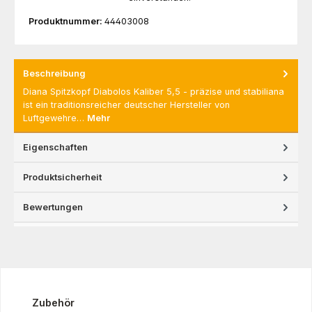
Produktnummer:
44403008
Beschreibung
Diana Spitzkopf Diabolos Kaliber 5,5 - präzise und stabiliana
ist ein traditionsreicher deutscher Hersteller von
Luftgewehre…
Mehr
Eigenschaften
Produktsicherheit
Bewertungen
Produktgalerie überspringen
Zubehör