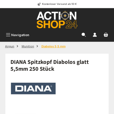
Kostenloser Versand ab 50 €
Zum Hauptinhalt springen
Navigation
Airgun
Munition
Diabolos 5,5 mm
DIANA Spitzkopf Diabolos glatt
5,5mm 250 Stück
Bildergalerie überspringen