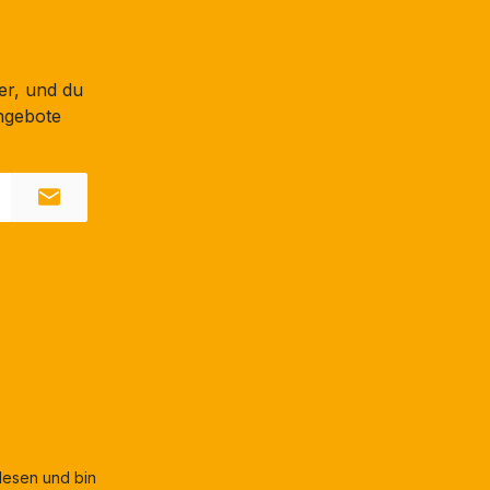
er, und du
ngebote
esen und bin