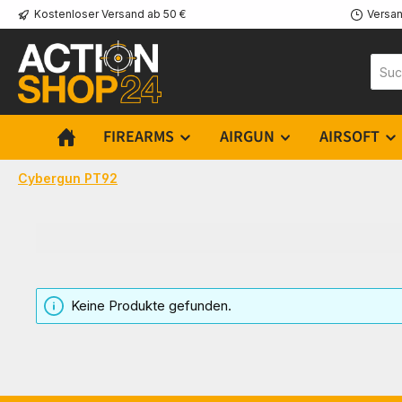
Kostenloser Versand ab 50 €
Versan
m Hauptinhalt springen
Zur Suche springen
Zur Hauptnavigation springen
FIREARMS
AIRGUN
AIRSOFT
Cybergun PT92
Keine Produkte gefunden.