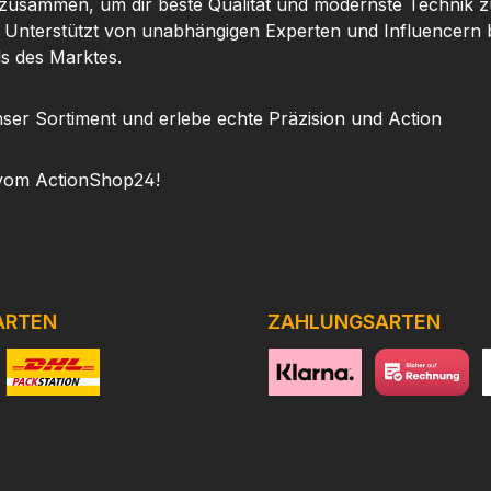
 zusammen, um dir beste Qualität und modernste Technik z
. Unterstützt von unabhängigen Experten und Influencern b
ls des Marktes.
ser Sortiment und erlebe echte Präzision und Action
vom ActionShop24!
ARTEN
ZAHLUNGSARTEN
niertes Bild 1
Benutzerdefiniertes Bild 2
https://www.klarna.com/de
Benutzerdefini
h