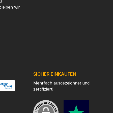
u
leiben wir
SICHER EINKAUFEN
Mehrfach ausgezeichnet und
zertifiziert!
/
ertes Bild 2
ttps://www.easycredit.de/