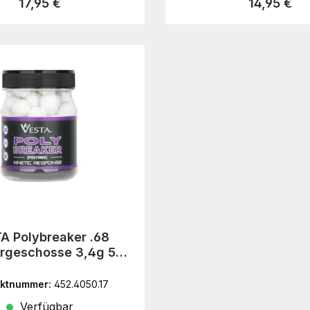
Regulärer Preis:
Regulärer P
17,95 €
14,95 €
A Polybreaker .68
rgeschosse 3,4g 50
Stück
uktnummer:
452.4050.17
Verfügbar