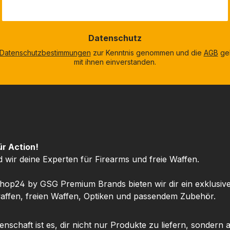
Datenschutz
Datenschutzbestimmungen
zur Kenntnis genommen und die
AGB
gel
mit ihnen einverstanden.
ür Action!
d wir deine Experten für Firearms und freie Waffen.
hop24 by GSG Premium Brands bieten wir dir ein exklusiv
ffen, freien Waffen, Optiken und passendem Zubehör.
nschaft ist es, dir nicht nur Produkte zu liefern, sondern 