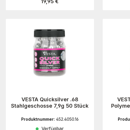
Regulärer Preis:
19,95 €
VESTA Quicksilver .68
VEST
Stahlgeschosse 7,9g 50 Stück
Polyme
Produktnummer:
452.4050.16
Prod
Verfügbar