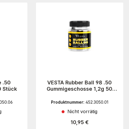
 .50
VESTA Rubber Ball 98 .50
0 Stück
Gummigeschosse 1,2g 50
Stück
050.06
Produktnummer:
452.3050.01
g
Nicht vorrätig
Preis:
Regulärer Preis:
10,95 €