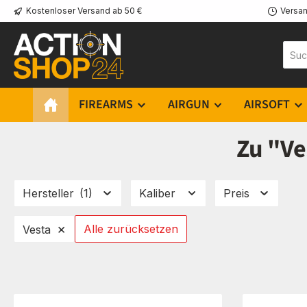
Kostenloser Versand ab 50 €
Versan
m Hauptinhalt springen
Zur Suche springen
Zur Hauptnavigation springen
FIREARMS
AIRGUN
AIRSOFT
Zu "Ve
Es werden 14 Produkte angezeigt.
Hersteller
(1)
Kaliber
Preis
×
Alle zurücksetzen
Vesta