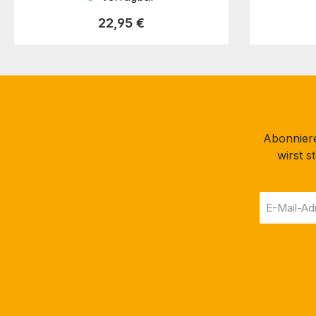
Regulärer Preis:
22,95 €
Abonniere
wirst 
E-
Mail-
Adresse
*