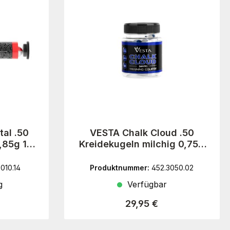
al .50
VESTA Chalk Cloud .50
0,85g 10
Kreidekugeln milchig 0,75g
50 Stück
010.14
Produktnummer:
452.3050.02
g
Verfügbar
reis:
Regulärer Preis:
29,95 €