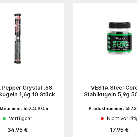
 Pepper Crystal .68
VESTA Steel Core
kugeln 1,6g 10 Stück
Stahlkugeln 5,9g 5
ktnummer:
452.4010.04
Produktnummer:
452.3
Verfügbar
Nicht vorräti
Regulärer Preis:
Regulärer 
34,95 €
17,95 €