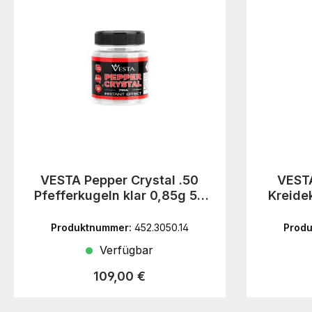
VESTA Pepper Crystal .50
VESTA
Pfefferkugeln klar 0,85g 50
Kreide
Stück
Produktnummer:
452.3050.14
Prod
Verfügbar
Regulärer Preis:
109,00 €