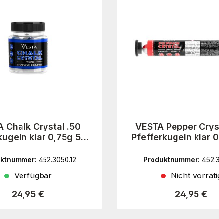
 Chalk Crystal .50
VESTA Pepper Cryst
kugeln klar 0,75g 50
Pfefferkugeln klar 
Stück
Stück
uktnummer:
452.3050.12
Produktnummer:
452.3
Verfügbar
Nicht vorräti
Regulärer Preis:
Regulärer P
24,95 €
24,95 €