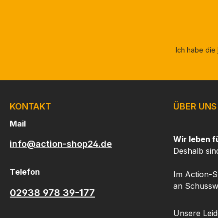
Ich habe die
KONTAKT
ÜBER UNS
Mail
Wir leben f
info@action-shop24.de
Deshalb sin
Telefon
Im Action-S
an Schusswa
02938 978 39-177
Unsere Leide