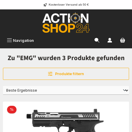
Kostenloser Versand ab 50 €
Zum Hauptinhalt springen
Navigation
Zu "EMG" wurden 3 Produkte gefunden
Produkte filtern
Rabatt
%