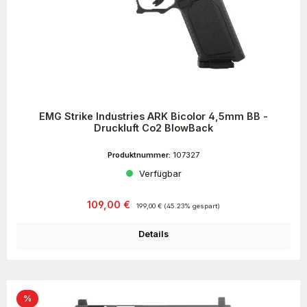
EMG Strike Industries ARK Bicolor 4,5mm BB -
Druckluft Co2 BlowBack
Produktnummer:
107327
Verfügbar
Verkaufspreis:
Regulärer Preis:
109,00 €
199,00 €
(45.23% gespart)
Details
Rabatt
%