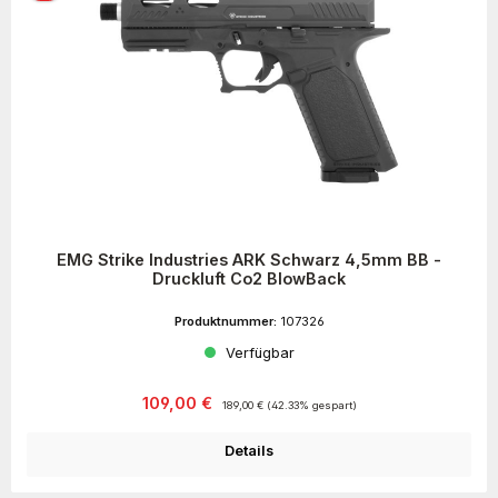
EMG Strike Industries ARK Schwarz 4,5mm BB -
Druckluft Co2 BlowBack
Produktnummer:
107326
Verfügbar
Verkaufspreis:
Regulärer Preis:
109,00 €
189,00 €
(42.33% gespart)
Details