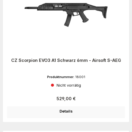
CZ Scorpion EVO3 A1 Schwarz 6mm - Airsoft S-AEG
Produktnummer:
18001
Nicht vorrätig
Regulärer Preis:
529,00 €
Details