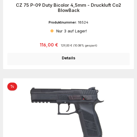
CZ 75 P-09 Duty Bicolor 4,5mm - Druckluft Co2
BlowBack
Produktnummer:
18524
Nur 3 auf Lager!
Verkaufspreis:
Regulärer Preis:
116,00 €
129,00 €
(10.08% gespart)
Details
Rabatt
%