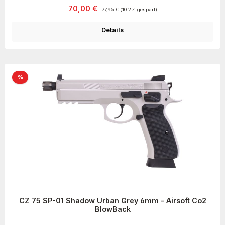
Verkaufspreis:
Regulärer Preis:
70,00 €
77,95 €
(10.2% gespart)
Details
Rabatt
%
CZ 75 SP-01 Shadow Urban Grey 6mm - Airsoft Co2
BlowBack