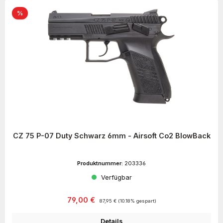
Rabatt
%
CZ 75 P-07 Duty Schwarz 6mm - Airsoft Co2 BlowBack
Produktnummer:
203336
Verfügbar
Verkaufspreis:
Regulärer Preis:
79,00 €
87,95 €
(10.18% gespart)
Details