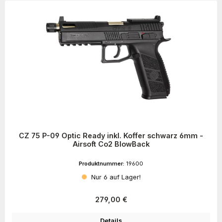
CZ 75 P-09 Optic Ready inkl. Koffer schwarz 6mm -
Airsoft Co2 BlowBack
Produktnummer:
19600
Nur 6 auf Lager!
Regulärer Preis:
279,00 €
Details