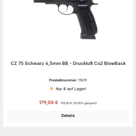
CZ 75 Schwarz 4,5mm BB - Druckluft Co2 BlowBack
Produktnummer:
17619
Nur 8 auf Lager!
Verkaufspreis:
Regulärer Preis:
179,00 €
199,00 €
(10.05% gespart)
Details