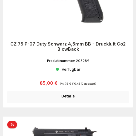
CZ 75 P-07 Duty Schwarz 4,5mm BB - Druckluft Co2
BlowBack
Produktnummer:
203289
Verfügbar
Verkaufspreis:
Regulärer Preis:
85,00 €
94,95 €
(10.48% gespart)
Details
Rabatt
%