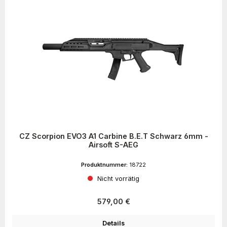
CZ Scorpion EVO3 A1 Carbine B.E.T Schwarz 6mm -
Airsoft S-AEG
Produktnummer:
18722
Nicht vorrätig
Regulärer Preis:
579,00 €
Details