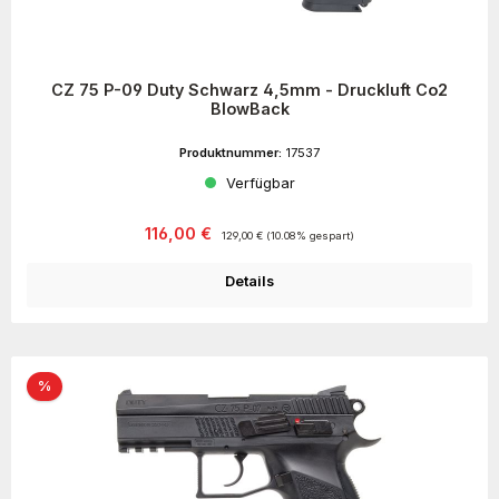
CZ 75 P-09 Duty Schwarz 4,5mm - Druckluft Co2
BlowBack
Produktnummer:
17537
Verfügbar
Verkaufspreis:
Regulärer Preis:
116,00 €
129,00 €
(10.08% gespart)
Details
Rabatt
%