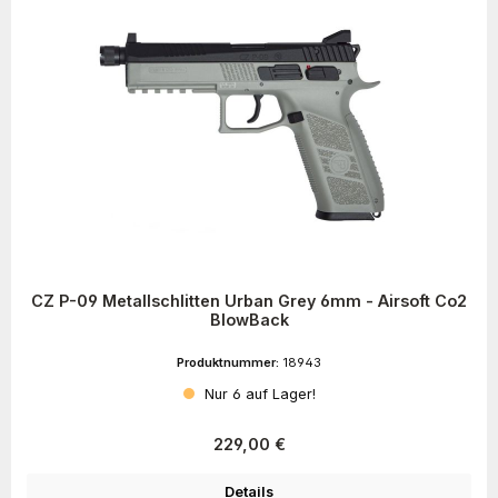
CZ P-09 Metallschlitten Urban Grey 6mm - Airsoft Co2
BlowBack
Produktnummer:
18943
Nur 6 auf Lager!
Regulärer Preis:
229,00 €
Details