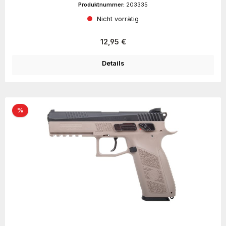
Produktnummer:
203335
Nicht vorrätig
Regulärer Preis:
12,95 €
Details
Rabatt
%