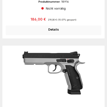
Produktnummer:
18916
Nicht vorrätig
Verkaufspreis:
Regulärer Preis:
186,00 €
219,00 €
(15.07% gespart)
Details