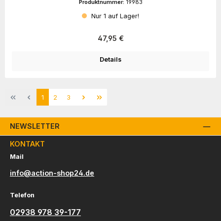
Produktnummer:
19983
Nur 1 auf Lager!
Regulärer Preis:
47,95 €
Details
Seite
Seite
Seite
1
2
3
NEWSLETTER
KONTAKT
Mail
info@action-shop24.de
Telefon
02938 978 39-177