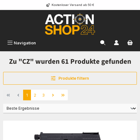
Kostenloser Versand ab 50 €
Zum Hauptinhalt springen
Navigation
Zu "CZ" wurden 61 Produkte gefunden
Produkte filtern
Seite
Seite
Seite
1
2
3