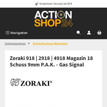
Kostenloser Versand ab 50 €
Zum Hauptinhalt springen
Navigation
Schreckschuss
Schreckschuss Magazine
Zoraki 918 | 2918 | 4918 Magazin 18
Schuss 9mm P.A.K. - Gas Signal
Bildergalerie überspringen