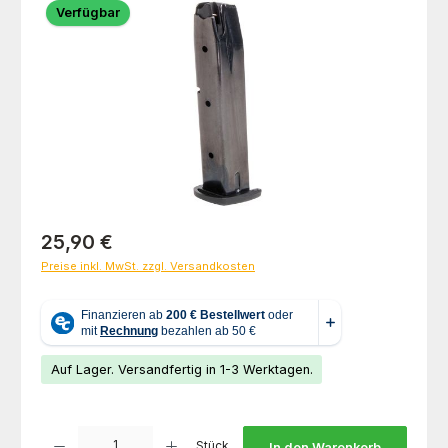
Verfügbar
Regulärer Preis:
25,90 €
Preise inkl. MwSt. zzgl. Versandkosten
Auf Lager. Versandfertig in 1-3 Werktagen.
Produkt Anzahl: Gib den gewünschten Wert ein oder benutze die Schaltfl
Stück
In den Warenkorb